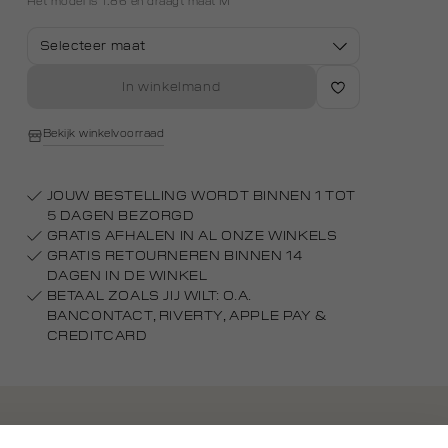
Het model is 1.86 en draagt maat M
Selecteer maat
In winkelmand
Bekijk winkelvoorraad
JOUW BESTELLING WORDT BINNEN 1 TOT
5 DAGEN BEZORGD
GRATIS AFHALEN IN AL ONZE WINKELS
GRATIS RETOURNEREN BINNEN 14
DAGEN IN DE WINKEL
BETAAL ZOALS JIJ WILT: O.A.
BANCONTACT, RIVERTY, APPLE PAY &
CREDITCARD