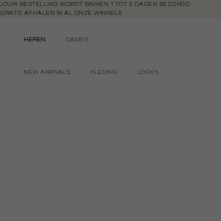
Navigeer
JOUW BESTELLING WORDT BINNEN 1 TOT 5 DAGEN BEZORGD
GRATIS AFHALEN IN AL ONZE WINKELS
direct naar
GRATIS RETOURNEREN BINNEN 14 DAGEN IN DE WINKEL
de
BETAAL ZOALS JIJ WILT: O.A. BANCONTACT, RIVERTY, APPLE PAY & CR
hoofdinhoud
HEREN
DAMES
Open de
zoekbalk
Navigeer
NEW ARRIVALS
KLEDING
LOOKS
direct
naar de
footer