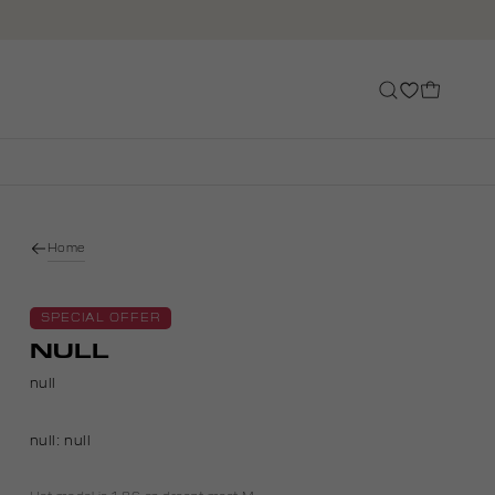
Home
SPECIAL OFFER
NULL
null
null:
null