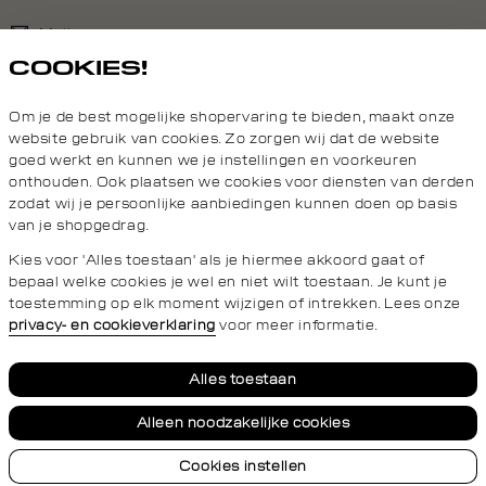
Mail ons
COOKIES!
020 - 3412 690
Om je de best mogelijke shopervaring te bieden, maakt onze
Van maandag t/m vrijdag van 8.30 uur tot 18.00 uur.
website gebruik van cookies. Zo zorgen wij dat de website
goed werkt en kunnen we je instellingen en voorkeuren
onthouden. Ook plaatsen we cookies voor diensten van derden
Service
zodat wij je persoonlijke aanbiedingen kunnen doen op basis
van je shopgedrag.
Wij zijn Daily Aesthetikz
Kies voor 'Alles toestaan' als je hiermee akkoord gaat of
bepaal welke cookies je wel en niet wilt toestaan. Je kunt je
toestemming op elk moment wijzigen of intrekken. Lees onze
privacy- en cookieverklaring
voor meer informatie.
Privacy- en cookieverklaring
Algemene Voorwaarden
Alles toestaan
Alleen noodzakelijke cookies
Cookies instellen
© 2026 Daily Aesthetikz Alle Rechten Voorbehouden