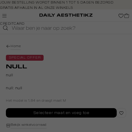
Navigeer
JOUW BESTELLING WORDT BINNEN 1 TOT 5 DAGEN BEZORGD
GRATIS AFHALEN IN AL ONZE WINKELS
direct naar
GRATIS RETOURNEREN BINNEN 14 DAGEN IN DE WINKEL
de
BETAAL ZOALS JIJ WILT: O.A. BANCONTACT, RIVERTY, APPLE PAY &
hoofdinhoud
CREDITCARD
Open de
zoekbalk
Navigeer
direct
Home
naar de
footer
SPECIAL OFFER
NULL
null
null:
null
Het model is 1.84 en draagt maat M
Selecteer maat en voeg toe
Bekijk winkelvoorraad