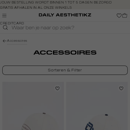
Navigeer
JOUW BESTELLING WORDT BINNEN 1 TOT 5 DAGEN BEZORGD
GRATIS AFHALEN IN AL ONZE WINKELS
direct naar
GRATIS RETOURNEREN BINNEN 14 DAGEN IN DE WINKEL
de
BETAAL ZOALS JIJ WILT: O.A. BANCONTACT, RIVERTY, APPLE PAY &
hoofdinhoud
CREDITCARD
Open de
zoekbalk
Navigeer
Accessoires
direct
naar de
ACCESSOIRES
footer
Sorteren & Filter