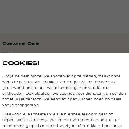
Customer Care
Mail ons
COOKIES!
020 - 3412 690
Om je de best mogelijke shopervaring te bieden, maakt onze
Van maandag t/m vrijdag van 8.30 uur tot 18.00 uur.
website gebruik van cookies. Zo zorgen wij dat de website
goed werkt en kunnen we je instellingen en voorkeuren
onthouden. Ook plaatsen we cookies voor diensten van derden
Service
zodat wij je persoonlijke aanbiedingen kunnen doen op basis
van je shopgedrag.
Wij zijn Daily Aesthetikz
Kies voor 'Alles toestaan' als je hiermee akkoord gaat of
bepaal welke cookies je wel en niet wilt toestaan. Je kunt je
toestemming op elk moment wijzigen of intrekken. Lees onze