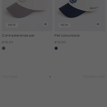
NEW
NEW
Contrasterende pet
Pet colourblock
€19.95
€19.95
middenbruin
donkerblauw
Vorige
Volgende
1