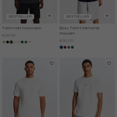
BESTSELLER
BESTSELLER
T-shirt met mock-neck
Boxy T-shirt met korte
mouwen
€29.95
€35.00
+1
tan
zwart
grijs,
wit,
kit,
donkergroen
lichtbruin
houtskool
off-
licht
donkerblauw
bordeaux
lichtbruin
donkergroen
white