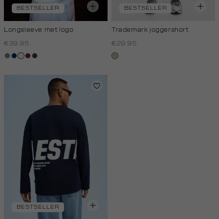
BESTSELLER
BESTSELLER
Longsleeve met logo
Trademark joggershort
€39.95
€29.95
middengrijs
donkerblauw
wit,
bordeaux
choco
lichtzand
off-
white
BESTSELLER