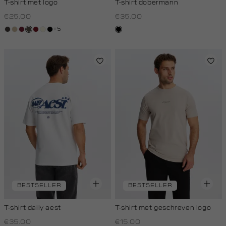
T-shirt met logo
T-shirt dobermann
€25.00
€35.00
+5
choco
lichtzand
bordeaux
bos,
rood,
wit,
zwart
zwart
midden
kers
off-
white
BESTSELLER
BESTSELLER
T-shirt daily aest
T-shirt met geschreven logo
€35.00
€15.00