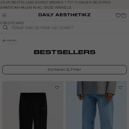
Navigeer
JOUW BESTELLING WORDT BINNEN 1 TOT 5 DAGEN BEZORGD
GRATIS AFHALEN IN AL ONZE WINKELS
direct naar
GRATIS RETOURNEREN BINNEN 14 DAGEN IN DE WINKEL
de
BETAAL ZOALS JIJ WILT: O.A. BANCONTACT, RIVERTY, APPLE PAY &
hoofdinhoud
CREDITCARD
Open de
zoekbalk
Navigeer
Heren
direct
naar de
BESTSELLERS
footer
Sorteren & Filter