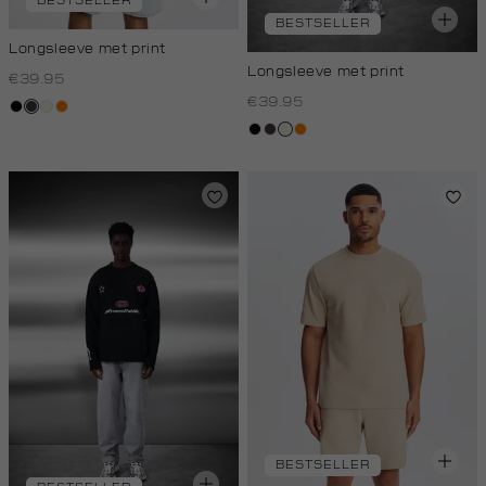
BESTSELLER
BESTSELLER
Longsleeve met print
Longsleeve met print
€39.95
€39.95
zwart
choco
wit,
oranje
off-
zwart
choco
wit,
oranje
white
off-
white
BESTSELLER