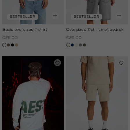
BESTSELLER
BESTSELLER
Basic oversized T-shirt
Oversized T-shirt met opdruk
€25.00
€35.00
wit
lichtbruin
zwart
tan
wit,
donkerblauw
creme,
middengrijs
bos,
off-
licht
midden
white