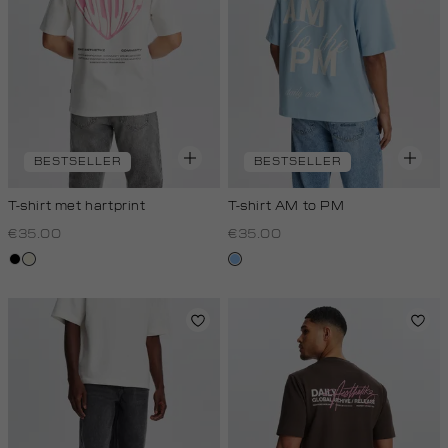
BESTSELLER
BESTSELLER
T-shirt met hartprint
T-shirt AM to PM
€35.00
€35.00
zwart
wit,
fresh
off-
blue
white