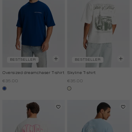
BESTSELLER
BESTSELLER
Oversized dreamchaser T-shirt
Skyline T-shirt
€35.00
€35.00
kobaltblauw
wit,
off-
white