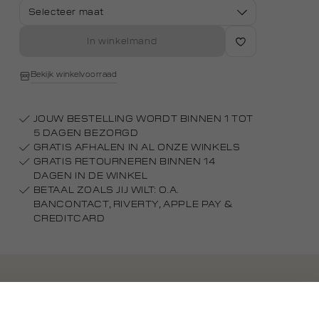
Selecteer maat
In winkelmand
Bekijk winkelvoorraad
JOUW BESTELLING WORDT BINNEN 1 TOT
5 DAGEN BEZORGD
GRATIS AFHALEN IN AL ONZE WINKELS
GRATIS RETOURNEREN BINNEN 14
DAGEN IN DE WINKEL
BETAAL ZOALS JIJ WILT: O.A.
BANCONTACT, RIVERTY, APPLE PAY &
CREDITCARD