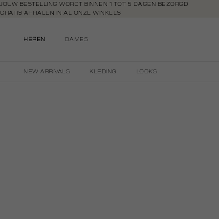
Navigeer
JOUW BESTELLING WORDT BINNEN 1 TOT 5 DAGEN BEZORGD
GRATIS AFHALEN IN AL ONZE WINKELS
direct naar
GRATIS RETOURNEREN BINNEN 14 DAGEN IN DE WINKEL
de
BETAAL ZOALS JIJ WILT: O.A. BANCONTACT, RIVERTY, APPLE PAY & CR
hoofdinhoud
HEREN
DAMES
Open de
zoekbalk
Navigeer
NEW ARRIVALS
KLEDING
LOOKS
direct
naar de
footer