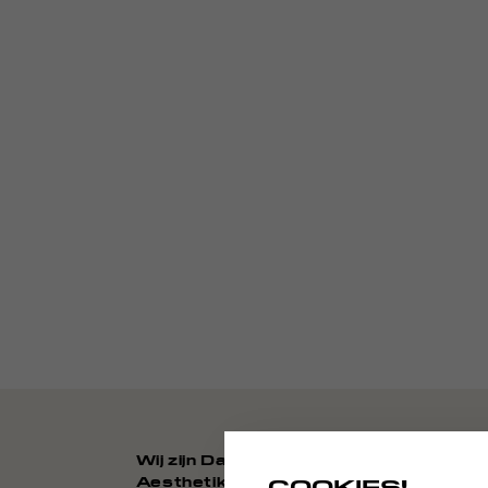
Wij zijn Daily
Aesthetikz
COOKIES!