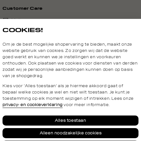
Customer Care
Mail ons
COOKIES!
020 - 3412 690
Om je de best mogelijke shopervaring te bieden, maakt onze
Van maandag t/m vrijdag van 8.30 uur tot 18.00 uur.
website gebruik van cookies. Zo zorgen wij dat de website
goed werkt en kunnen we je instellingen en voorkeuren
onthouden. Ook plaatsen we cookies voor diensten van derden
Service
zodat wij je persoonlijke aanbiedingen kunnen doen op basis
van je shopgedrag.
Wij zijn Daily Aesthetikz
Kies voor 'Alles toestaan' als je hiermee akkoord gaat of
bepaal welke cookies je wel en niet wilt toestaan. Je kunt je
toestemming op elk moment wijzigen of intrekken. Lees onze
privacy- en cookieverklaring
voor meer informatie.
Privacy- en cookieverklaring
Algemene Voorwaarden
Alles toestaan
Alleen noodzakelijke cookies