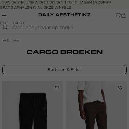
Navigeer
JOUW BESTELLING WORDT BINNEN 1 TOT 5 DAGEN BEZORGD
GRATIS AFHALEN IN AL ONZE WINKELS
direct naar
GRATIS RETOURNEREN BINNEN 14 DAGEN IN DE WINKEL
de
BETAAL ZOALS JIJ WILT: O.A. BANCONTACT, RIVERTY, APPLE PAY &
hoofdinhoud
CREDITCARD
Open de
zoekbalk
Navigeer
Broeken
direct
naar de
CARGO BROEKEN
footer
Sorteren & Filter