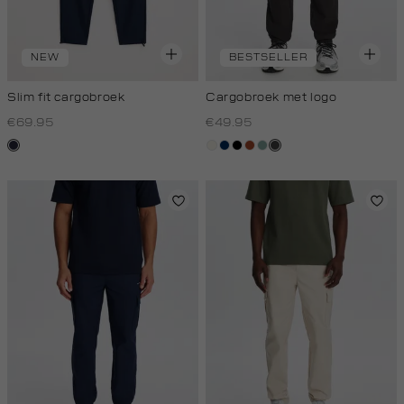
NEW
BESTSELLER
Slim fit cargobroek
Cargobroek met logo
€69.95
€49.95
blauw,
creme,
donkerblauw
zwart
bruin
salie
antraciet
royal
licht
groen
donker