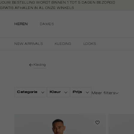
Navigeer
JOUW BESTELLING WORDT BINNEN 1 TOT 5 DAGEN BEZORGD
GRATIS AFHALEN IN AL ONZE WINKELS
direct naar
GRATIS RETOURNEREN BINNEN 14 DAGEN IN DE WINKEL
de
BETAAL ZOALS JIJ WILT: O.A. BANCONTACT, RIVERTY, APPLE PAY & CR
hoofdinhoud
HEREN
DAMES
Open de
zoekbalk
Navigeer
NEW ARRIVALS
KLEDING
LOOKS
direct
naar de
footer
Kleding
Categorie
Kleur
Prijs
Meer filters