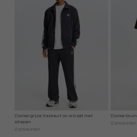
Donkergrijze tracksuit co-ord set met
Donkerbruine
strepen
2 producten
2 producten