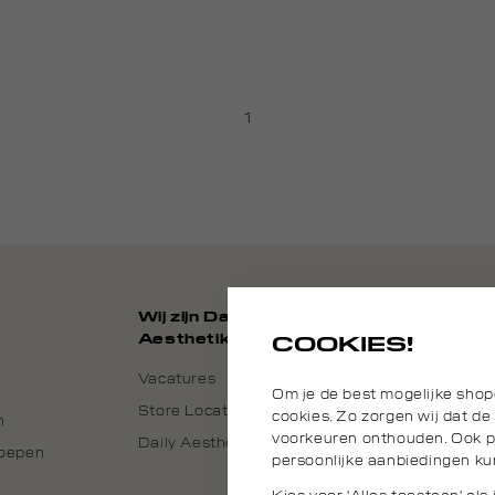
1
Wij zijn Daily
Aesthetikz
COOKIES!
Vacatures
Om je de best mogelijke shop
Store Locator
cookies. Zo zorgen wij dat de
n
voorkeuren onthouden. Ook pl
Daily Aesthetikz Nederland
roepen
persoonlijke aanbiedingen ku