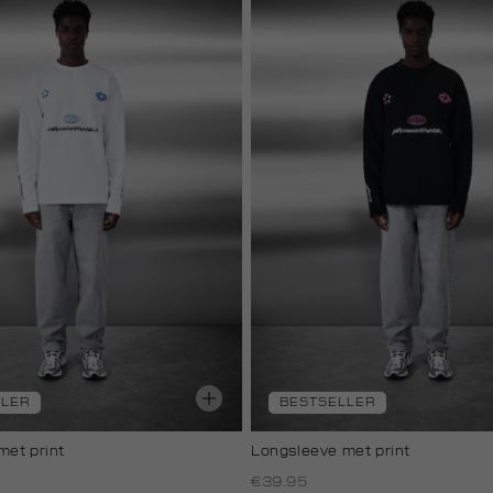
LLER
BESTSELLER
met print
Longsleeve met print
€39.95