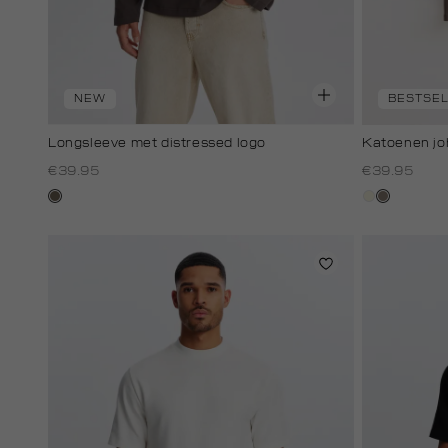
NEW
BESTSE
Longsleeve met distressed logo
Katoenen jo
€39.95
€39.95
lichtbruin
wit,
klei
off-
white