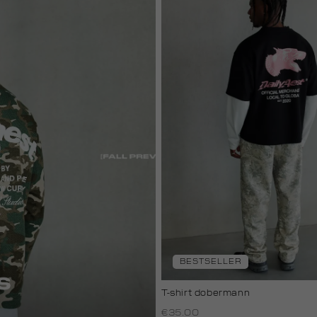
BESTSELLER
T-shirt dobermann
€35.00