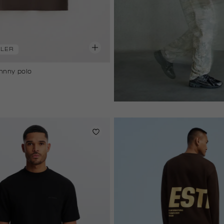
LLER
hnny polo