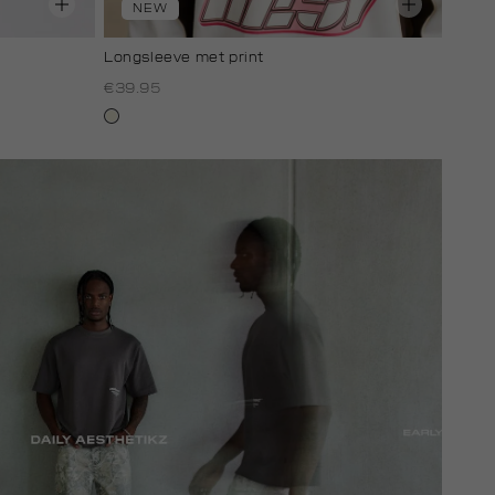
NEW
Longsleeve met print
€39.95
wit,
off-
white