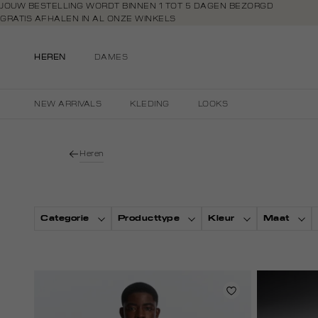
Navigeer
JOUW BESTELLING WORDT BINNEN 1 TOT 5 DAGEN BEZORGD
GRATIS AFHALEN IN AL ONZE WINKELS
direct naar
GRATIS RETOURNEREN BINNEN 14 DAGEN IN DE WINKEL
de
BETAAL ZOALS JIJ WILT: O.A. BANCONTACT, RIVERTY, APPLE PAY & CR
hoofdinhoud
HEREN
DAMES
Open de
zoekbalk
Navigeer
NEW ARRIVALS
KLEDING
LOOKS
direct
naar de
footer
Heren
Categorie
Producttype
Kleur
Maat