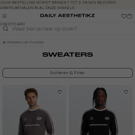
Navigeer
JOUW BESTELLING WORDT BINNEN 1 TOT 5 DAGEN BEZORGD
GRATIS AFHALEN IN AL ONZE WINKELS
direct naar
GRATIS RETOURNEREN BINNEN 14 DAGEN IN DE WINKEL
de
BETAAL ZOALS JIJ WILT: O.A. BANCONTACT, RIVERTY, APPLE PAY &
hoofdinhoud
CREDITCARD
Open de
zoekbalk
Navigeer
Sweaters en Hoodies
direct
naar de
SWEATERS
footer
Sorteren & Filter