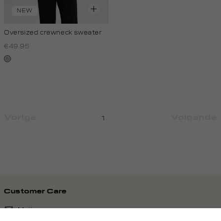
NEW
Oversized crewneck sweater
€49.95
lichtgrijs
Vorige
Volgende
1
Customer Care
Mail ons