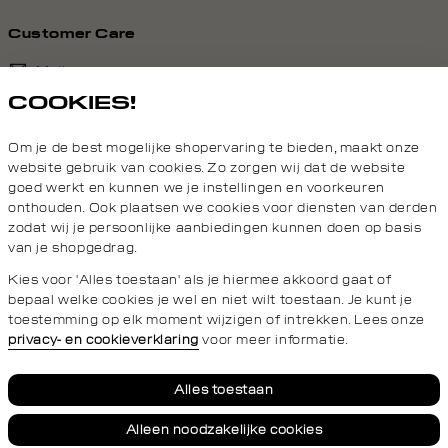
middle
dark
middle
light
Customer Care
Mail ons
COOKIES!
020 - 3412 690
Om je de best mogelijke shopervaring te bieden, maakt onze
Van maandag t/m vrijdag van 8.30 uur tot 18.00 uur.
website gebruik van cookies. Zo zorgen wij dat de website
goed werkt en kunnen we je instellingen en voorkeuren
onthouden. Ook plaatsen we cookies voor diensten van derden
Service
zodat wij je persoonlijke aanbiedingen kunnen doen op basis
van je shopgedrag.
Wij zijn Daily Aesthetikz
Kies voor 'Alles toestaan' als je hiermee akkoord gaat of
bepaal welke cookies je wel en niet wilt toestaan. Je kunt je
toestemming op elk moment wijzigen of intrekken. Lees onze
privacy- en cookieverklaring
voor meer informatie.
Privacy- en cookieverklaring
Algemene Voorwaarden
Alles toestaan
Alleen noodzakelijke cookies