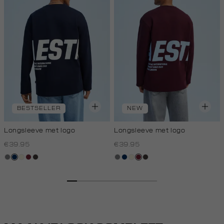
BESTSELLER
NEW
Longsleeve met logo
Longsleeve met logo
€39.95
€39.95
middengrijs
donkerblauw
wit,
bordeaux
choco
middengrijs
donkerblauw
wit,
bordeaux
choco
off-
off-
white
white