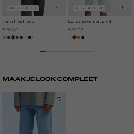
BESTSELLER
BESTSELLER
T-shirt met logo
Longsleeve met print
€25.00
€39.95
+5
lichtzand
choco
bordeaux
bos,
rood,
wit,
zwart
wit,
choco
oranje
zwart
midden
kers
off-
off-
white
white
MAAK JE LOOK COMPLEET