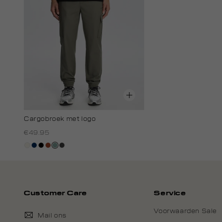
Cargobroek met logo
€49.95
creme,
donkerblauw
zwart
bruin
salie
antraciet
licht
groen
Customer Care
Service
Voorwaarden Sale
Mail ons