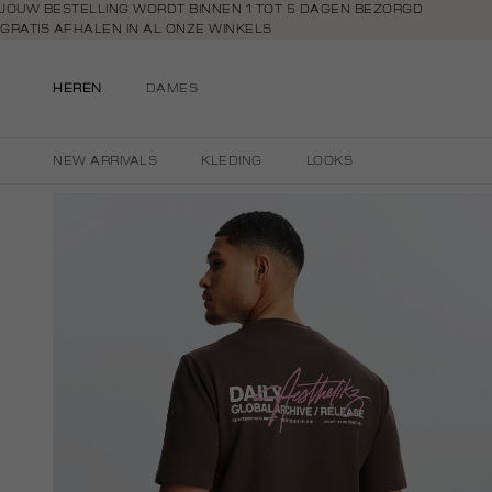
Navigeer
JOUW BESTELLING WORDT BINNEN 1 TOT 5 DAGEN BEZORGD
GRATIS AFHALEN IN AL ONZE WINKELS
direct naar
GRATIS RETOURNEREN BINNEN 14 DAGEN IN DE WINKEL
de
BETAAL ZOALS JIJ WILT: O.A. BANCONTACT, RIVERTY, APPLE PAY & CR
hoofdinhoud
HEREN
DAMES
Open de
zoekbalk
Navigeer
NEW ARRIVALS
KLEDING
LOOKS
direct
naar de
footer