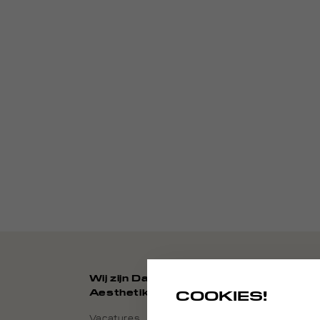
Wij zijn Daily
Aesthetikz
COOKIES!
Vacatures