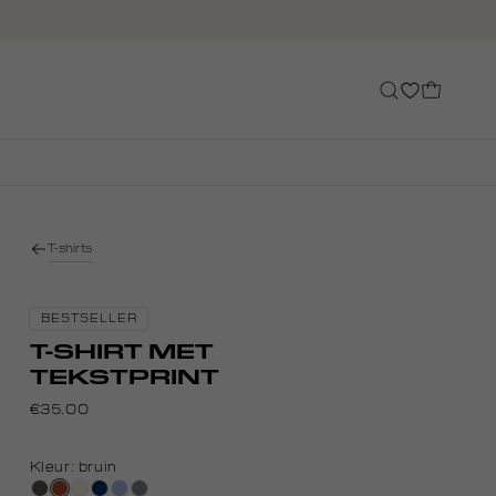
T-shirts
BESTSELLER
T-SHIRT MET
TEKSTPRINT
€35.00
Kleur:
bruin
bos,
bruin
wit,
donkerblauw
blauw,
middengrijs