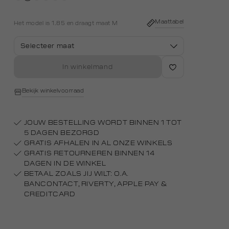
midden
off-
royal
white
licht
Maattabel
Het model is 1.85 en draagt maat M
Selecteer maat
In winkelmand
Bekijk winkelvoorraad
JOUW BESTELLING WORDT BINNEN 1 TOT
5 DAGEN BEZORGD
GRATIS AFHALEN IN AL ONZE WINKELS
GRATIS RETOURNEREN BINNEN 14
DAGEN IN DE WINKEL
BETAAL ZOALS JIJ WILT: O.A.
BANCONTACT, RIVERTY, APPLE PAY &
CREDITCARD