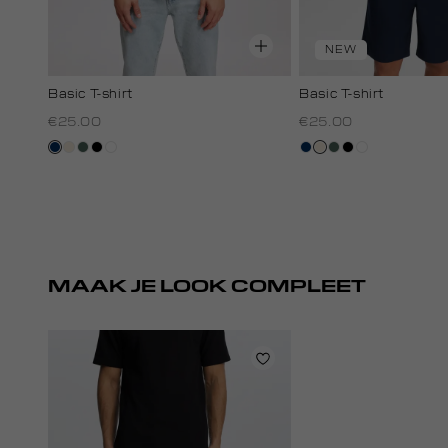
NEW
Basic T-shirt
Basic T-shirt
€25.00
€25.00
donkerblauw
kit,
groen,
zwart
wit
donkerblauw
kit,
groen,
zwart
wit
licht
grijs
licht
grijs
MAAK JE LOOK COMPLEET