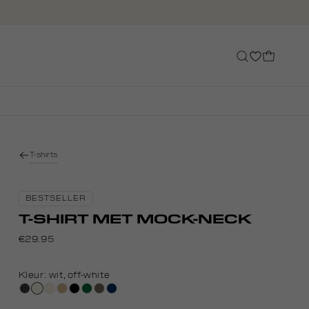
T-shirts
BESTSELLER
T-SHIRT MET MOCK-NECK
€29.95
Kleur:
wit, off-white
grijs,
wit,
kit,
tan
zwart
donkergroen
lichtbruin
donkerblauw
houtskool
off-
licht