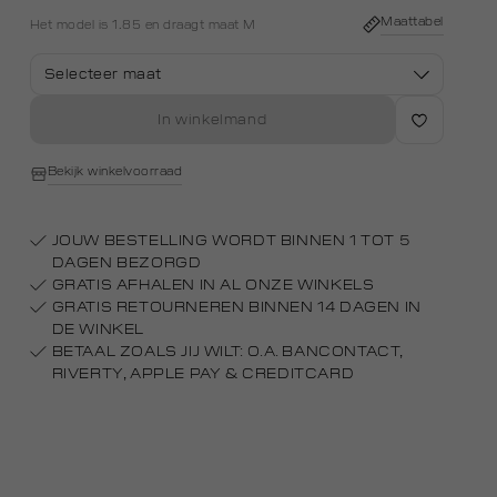
white
Maattabel
Het model is 1.85 en draagt maat M
Selecteer maat
In winkelmand
Bekijk winkelvoorraad
JOUW BESTELLING WORDT BINNEN 1 TOT 5
DAGEN BEZORGD
GRATIS AFHALEN IN AL ONZE WINKELS
GRATIS RETOURNEREN BINNEN 14 DAGEN IN
DE WINKEL
BETAAL ZOALS JIJ WILT: O.A. BANCONTACT,
RIVERTY, APPLE PAY & CREDITCARD