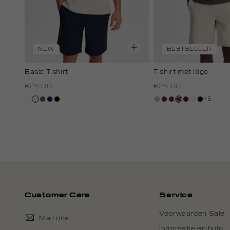
NEW
BESTSELLER
Basic T-shirt
T-shirt met logo
€25.00
€25.00
+5
wit
kit,
groen,
donkerblauw
zwart
lichtzand
choco
bordeaux
bos,
rood,
wit,
zwart
licht
grijs
midden
kers
off-
white
Customer Care
Service
Voorwaarden Sale
Mail ons
Informatie en hulp