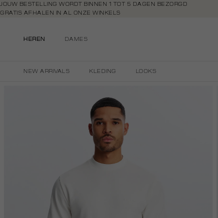
Navigeer
JOUW BESTELLING WORDT BINNEN 1 TOT 5 DAGEN BEZORGD
GRATIS AFHALEN IN AL ONZE WINKELS
direct naar
GRATIS RETOURNEREN BINNEN 14 DAGEN IN DE WINKEL
de
BETAAL ZOALS JIJ WILT: O.A. BANCONTACT, RIVERTY, APPLE PAY & CR
hoofdinhoud
HEREN
DAMES
Open de
zoekbalk
Navigeer
NEW ARRIVALS
KLEDING
LOOKS
direct
naar de
footer