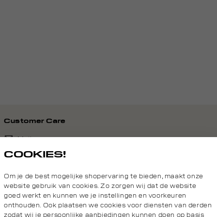
Customer Care
Mail ons
COOKIES!
020 - 3412 690
Om je de best mogelijke shopervaring te bieden, maakt onze
Van maandag t/m vrijdag van 8.30 uur tot 18.00 uur.
website gebruik van cookies. Zo zorgen wij dat de website
goed werkt en kunnen we je instellingen en voorkeuren
onthouden. Ook plaatsen we cookies voor diensten van derden
Service
zodat wij je persoonlijke aanbiedingen kunnen doen op basis