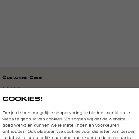
Customer Care
Mail ons
COOKIES!
020 - 3412 690
Om je de best mogelijke shopervaring te bieden, maakt onze
Van maandag t/m vrijdag van 8.30 uur tot 18.00 uur.
website gebruik van cookies. Zo zorgen wij dat de website
goed werkt en kunnen we je instellingen en voorkeuren
onthouden. Ook plaatsen we cookies voor diensten van derden
Service
zodat wij je persoonlijke aanbiedingen kunnen doen op basis