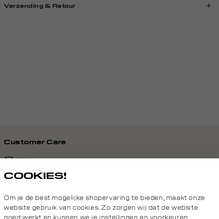
Verzending & Retour
Customer Care
Mail ons
COOKIES!
020 - 3412 690
Om je de best mogelijke shopervaring te bieden, maakt onze
Van maandag t/m vrijdag van 8.30 uur tot 18.00 uur.
website gebruik van cookies. Zo zorgen wij dat de website
goed werkt en kunnen we je instellingen en voorkeuren