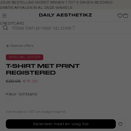
Navigeer
JOUW BESTELLING WORDT BINNEN 1 TOT 5 DAGEN BEZORGD
GRATIS AFHALEN IN AL ONZE WINKELS
direct naar
GRATIS RETOURNEREN BINNEN 14 DAGEN IN DE WINKEL
de
BETAAL ZOALS JIJ WILT: O.A. BANCONTACT, RIVERTY, APPLE PAY &
hoofdinhoud
CREDITCARD
Open de
zoekbalk
Navigeer
direct
Special offers
naar de
footer
SPECIAL OFFER
T-SHIRT MET PRINT
REGISTERED
€29.95
€15.00
Kleur:
lichtzand
oranje
Het model is 1.87 en draagt maat M
Selecteer maat en voeg toe