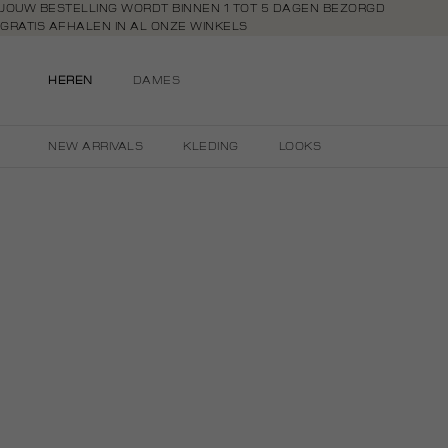
Navigeer
JOUW BESTELLING WORDT BINNEN 1 TOT 5 DAGEN BEZORGD
GRATIS AFHALEN IN AL ONZE WINKELS
direct naar
GRATIS RETOURNEREN BINNEN 14 DAGEN IN DE WINKEL
de
BETAAL ZOALS JIJ WILT: O.A. BANCONTACT, RIVERTY, APPLE PAY & CR
hoofdinhoud
HEREN
DAMES
Open de
zoekbalk
Navigeer
NEW ARRIVALS
KLEDING
LOOKS
direct
naar de
footer