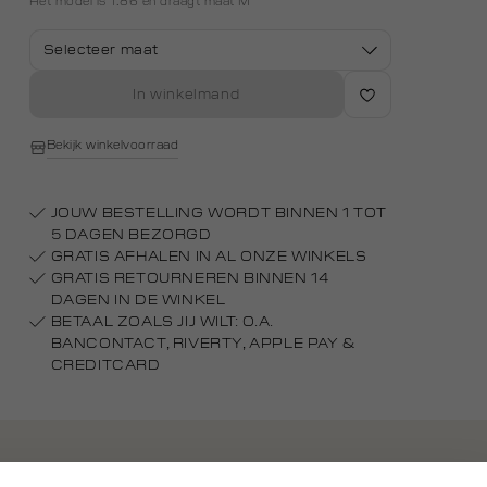
Het model is 1.86 en draagt maat M
Selecteer maat
In winkelmand
Bekijk winkelvoorraad
JOUW BESTELLING WORDT BINNEN 1 TOT
5 DAGEN BEZORGD
GRATIS AFHALEN IN AL ONZE WINKELS
GRATIS RETOURNEREN BINNEN 14
DAGEN IN DE WINKEL
BETAAL ZOALS JIJ WILT: O.A.
BANCONTACT, RIVERTY, APPLE PAY &
CREDITCARD