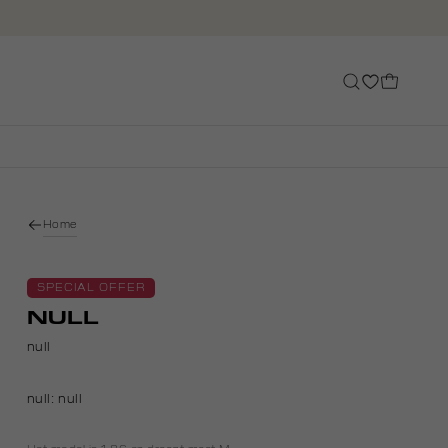
Home
SPECIAL OFFER
NULL
null
null:
null