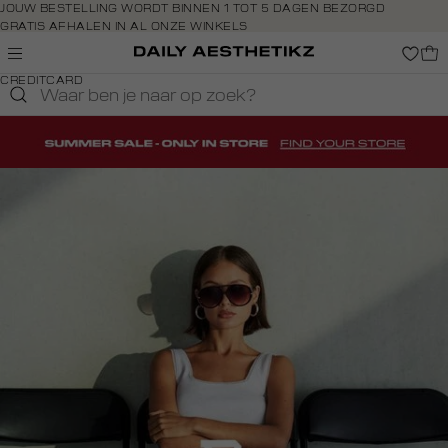
Navigeer
JOUW BESTELLING WORDT BINNEN 1 TOT 5 DAGEN BEZORGD
GRATIS AFHALEN IN AL ONZE WINKELS
direct naar
GRATIS RETOURNEREN BINNEN 14 DAGEN IN DE WINKEL
de
BETAAL ZOALS JIJ WILT: O.A. IDEAL, RIVERTY, APPLE PAY &
hoofdinhoud
CREDITCARD
Open de
zoekbalk
Navigeer
direct
naar de
footer