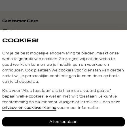
Customer Care
Mail ons
COOKIES!
020 - 3412 690
Om je de best mogelijke shopervaring te bieden, maakt onze
Van maandag t/m vrijdag van 8.30 uur tot 18.00 uur.
website gebruik van cookies. Zo zorgen wij dat de website
goed werkt en kunnen we je instellingen en voorkeuren
onthouden. Ook plaatsen we cookies voor diensten van derden
Service
zodat wij je persoonlijke aanbiedingen kunnen doen op basis
van je shopgedrag.
Daily Aesthetikz
Kies voor 'Alles toestaan' als je hiermee akkoord gaat of
bepaal welke cookies je wel en niet wilt toestaan. Je kunt je
toestemming op elk moment wijzigen of intrekken. Lees onze
privacy- en cookieverklaring
voor meer informatie.
Privacy- en cookieverklaring
Algemene Voorwaarden
Alles toestaan