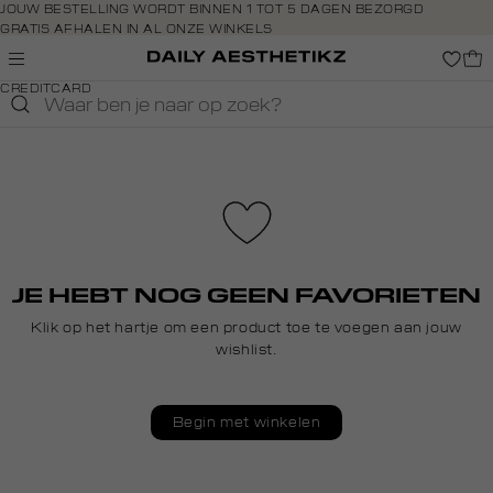
Navigeer
JOUW BESTELLING WORDT BINNEN 1 TOT 5 DAGEN BEZORGD
GRATIS AFHALEN IN AL ONZE WINKELS
direct naar
GRATIS RETOURNEREN BINNEN 14 DAGEN IN DE WINKEL
de
BETAAL ZOALS JIJ WILT: O.A. IDEAL, RIVERTY, APPLE PAY &
hoofdinhoud
CREDITCARD
Open de
zoekbalk
Navigeer
direct
naar de
footer
JE HEBT NOG GEEN FAVORIETEN
Klik op het hartje om een product toe te voegen aan jouw
wishlist.
Begin met winkelen