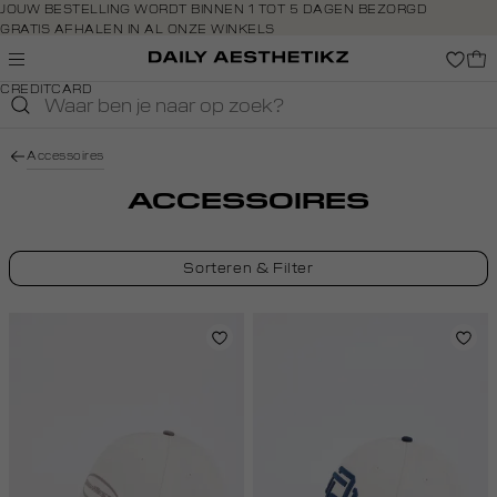
Navigeer
JOUW BESTELLING WORDT BINNEN 1 TOT 5 DAGEN BEZORGD
GRATIS AFHALEN IN AL ONZE WINKELS
direct naar
GRATIS RETOURNEREN BINNEN 14 DAGEN IN DE WINKEL
de
BETAAL ZOALS JIJ WILT: O.A. IDEAL, RIVERTY, APPLE PAY &
hoofdinhoud
CREDITCARD
Open de
zoekbalk
Navigeer
Accessoires
direct
naar de
ACCESSOIRES
footer
Sorteren & Filter