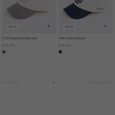
NEW
NEW
Contrasterende pet
Pet colourblock
€19.95
€19.95
middenbruin
donkerblauw
Vorige
Volgende
1