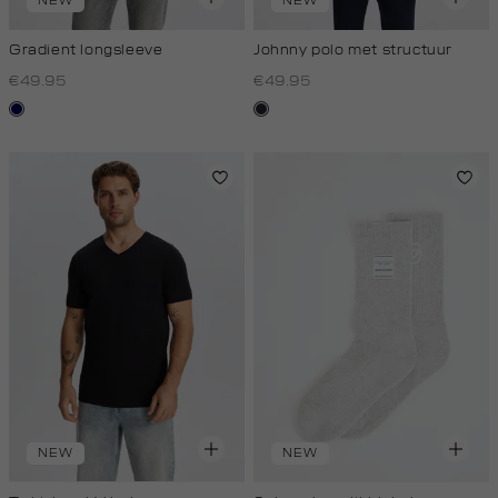
NEW
NEW
Gradient longsleeve
Johnny polo met structuur
€49.95
€49.95
blauw
blauw,
zwart
nacht
NEW
NEW