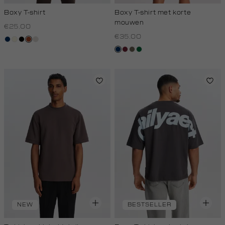
Boxy T-shirt
Boxy T-shirt met korte
mouwen
€25.00
€35.00
donkerblauw
wit,
zwart
bruin
kit
off-
donkerblauw
bordeaux
lichtbruin
donkergroen
white
NEW
BESTSELLER