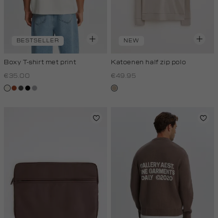
BESTSELLER
NEW
Boxy T-shirt met print
Katoenen half zip polo
€35.00
€49.95
creme,
bruin
donkergrijs
zwart
grijs,
kit,
licht
zilver
donker