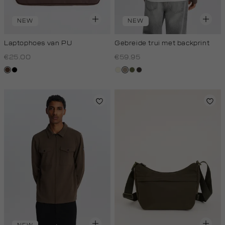
NEW
NEW
Laptophoes van PU
Gebreide trui met backprint
€25.00
€59.95
donkerbruin
zwart
wit,
taupe,
groen,
choco
off-
dark
olijf
white