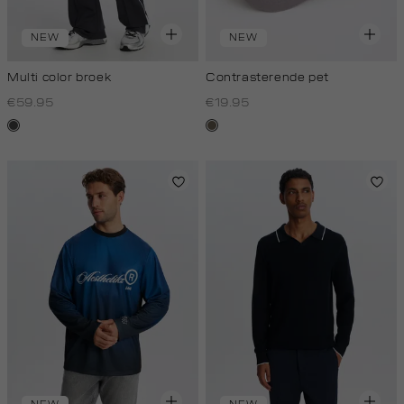
NEW
NEW
Multi color broek
Contrasterende pet
€59.95
€19.95
donkergrijs
middenbruin