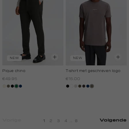
NEW
NEW
Pique chino
T-shirt met geschreven logo
€49.95
€15.00
kit,
middenbruin
zwart
donkergroen
donkerblauw
zwart
wit
taupe,
donkerkhaki
choco
donkerblauw
lichtbruin
licht
light
Vorige
Volgende
1
2
3
4
...
8