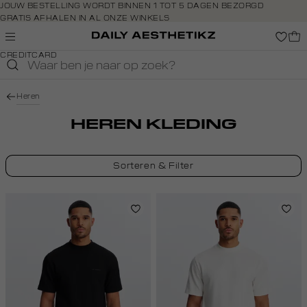
Navigeer
JOUW BESTELLING WORDT BINNEN 1 TOT 5 DAGEN BEZORGD
GRATIS AFHALEN IN AL ONZE WINKELS
direct naar
GRATIS RETOURNEREN BINNEN 14 DAGEN IN DE WINKEL
de
BETAAL ZOALS JIJ WILT: O.A. IDEAL, RIVERTY, APPLE PAY &
hoofdinhoud
CREDITCARD
Open de
zoekbalk
Navigeer
Heren
direct
naar de
HEREN KLEDING
footer
Sorteren & Filter