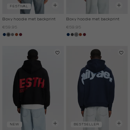
FESTIVAL
Boxy hoodie met backprint
Boxy hoodie met backprint
€59.95
€59.95
donkerblauw
donkergrijs
middengrijs
bruin
bordeaux
donkerblauw
donkergrijs
middengrijs
bruin
bordeaux
NEW
BESTSELLER