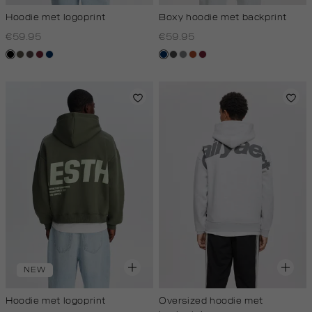
Hoodie met logoprint
Boxy hoodie met backprint
€59.95
€59.95
zwart
bos,
koffie,
bordeaux
donkerblauw
donkerblauw
donkergrijs
middengrijs
bruin
bordeaux
midden
donker
NEW
Hoodie met logoprint
Oversized hoodie met