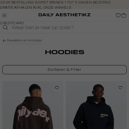
Navigeer
JOUW BESTELLING WORDT BINNEN 1 TOT 5 DAGEN BEZORGD
GRATIS AFHALEN IN AL ONZE WINKELS
direct naar
GRATIS RETOURNEREN BINNEN 14 DAGEN IN DE WINKEL
de
BETAAL ZOALS JIJ WILT: O.A. IDEAL, RIVERTY, APPLE PAY &
hoofdinhoud
CREDITCARD
Open de
zoekbalk
Navigeer
Sweaters en Hoodies
direct
naar de
HOODIES
footer
Sorteren & Filter