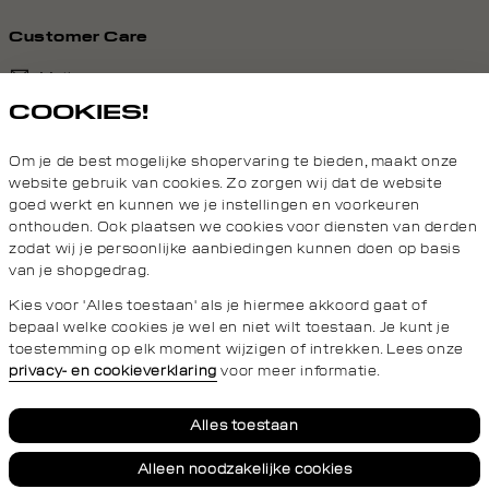
middle
dark
middle
light
Customer Care
Mail ons
COOKIES!
020 - 3412 690
Om je de best mogelijke shopervaring te bieden, maakt onze
Van maandag t/m vrijdag van 8.30 uur tot 18.00 uur.
website gebruik van cookies. Zo zorgen wij dat de website
goed werkt en kunnen we je instellingen en voorkeuren
onthouden. Ook plaatsen we cookies voor diensten van derden
Service
zodat wij je persoonlijke aanbiedingen kunnen doen op basis
van je shopgedrag.
Daily Aesthetikz
Kies voor 'Alles toestaan' als je hiermee akkoord gaat of
bepaal welke cookies je wel en niet wilt toestaan. Je kunt je
toestemming op elk moment wijzigen of intrekken. Lees onze
privacy- en cookieverklaring
voor meer informatie.
Privacy- en cookieverklaring
Algemene Voorwaarden
Alles toestaan
Alleen noodzakelijke cookies