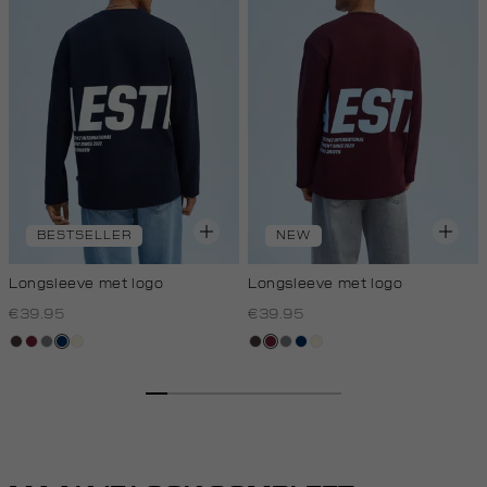
BESTSELLER
NEW
Longsleeve met logo
Longsleeve met logo
€39.95
€39.95
choco
bordeaux
middengrijs
donkerblauw
wit,
choco
bordeaux
middengrijs
donkerblauw
wit,
off-
off-
white
white