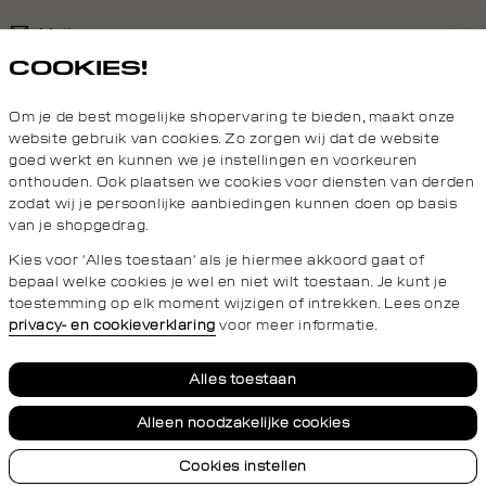
Mail ons
COOKIES!
020 - 3412 690
Om je de best mogelijke shopervaring te bieden, maakt onze
Van maandag t/m vrijdag van 8.30 uur tot 18.00 uur.
website gebruik van cookies. Zo zorgen wij dat de website
goed werkt en kunnen we je instellingen en voorkeuren
onthouden. Ook plaatsen we cookies voor diensten van derden
Service
zodat wij je persoonlijke aanbiedingen kunnen doen op basis
van je shopgedrag.
Daily Aesthetikz
Kies voor 'Alles toestaan' als je hiermee akkoord gaat of
bepaal welke cookies je wel en niet wilt toestaan. Je kunt je
toestemming op elk moment wijzigen of intrekken. Lees onze
privacy- en cookieverklaring
voor meer informatie.
Privacy- en cookieverklaring
Algemene Voorwaarden
Alles toestaan
Alleen noodzakelijke cookies
Cookies instellen
© 2026 Daily Aesthetikz Alle Rechten Voorbehouden