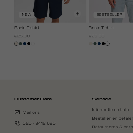
NEW
BESTSELLER
Basic T-shirt
Basic T-shirt
€25.00
€25.00
kit,
groen,
donkerblauw
zwart
wit
kit,
groen,
donkerblauw
zwart
wit
licht
grijs
licht
grijs
Customer Care
Service
Informatie en hulp
Mail ons
Bestellen en betale
020 - 3412 690
Retourneren & her