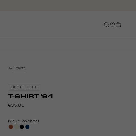
T-shirts
BESTSELLER
T-SHIRT '94
€35.00
Kleur:
lavendel
bruin
wit,
zwart
donkerblauw
off-