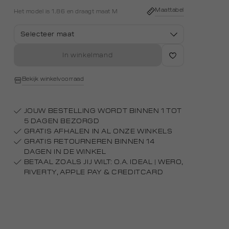
white
Maattabel
Het model is 1.86 en draagt maat M
Selecteer maat
In winkelmand
Bekijk winkelvoorraad
JOUW BESTELLING WORDT BINNEN 1 TOT
5 DAGEN BEZORGD
GRATIS AFHALEN IN AL ONZE WINKELS
GRATIS RETOURNEREN BINNEN 14
DAGEN IN DE WINKEL
BETAAL ZOALS JIJ WILT: O.A. IDEAL | WERO,
RIVERTY, APPLE PAY & CREDITCARD