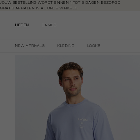
Navigeer
JOUW BESTELLING WORDT BINNEN 1 TOT 5 DAGEN BEZORGD
GRATIS AFHALEN IN AL ONZE WINKELS
direct naar
GRATIS RETOURNEREN BINNEN 14 DAGEN IN DE WINKEL
de
BETAAL ZOALS JIJ WILT: O.A. IDEAL, RIVERTY, APPLE PAY & CREDITCAR
hoofdinhoud
HEREN
DAMES
Open de
zoekbalk
Navigeer
NEW ARRIVALS
KLEDING
LOOKS
direct
naar de
footer