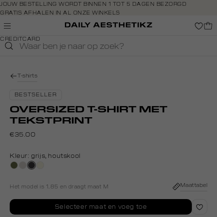
Navigeer
JOUW BESTELLING WORDT BINNEN 1 TOT 5 DAGEN BEZORGD
GRATIS AFHALEN IN AL ONZE WINKELS
direct naar
GRATIS RETOURNEREN BINNEN 14 DAGEN IN DE WINKEL
de
BETAAL ZOALS JIJ WILT: O.A. IDEAL, RIVERTY, APPLE PAY &
hoofdinhoud
CREDITCARD
Open de
zoekbalk
Navigeer
direct
T-shirts
naar de
footer
BESTSELLER
OVERSIZED T-SHIRT MET
TEKSTPRINT
€35.00
Kleur:
grijs, houtskool
groen,
taupe,
grijs,
wit,
olijf
light
houtskool
off-
white
Maattabel
Het model is 1.85 en draagt maat M
Selecteer maat en voeg toe