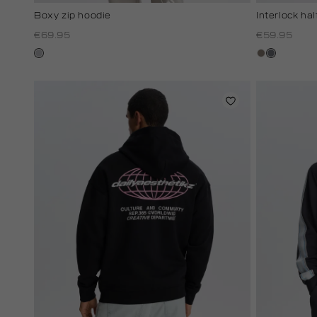
Boxy zip hoodie
Interlock hal
€69.95
€59.95
lichtgrijs
klei
blauw,
steen