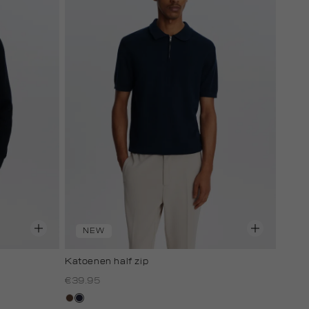
NEW
Katoenen half zip
€39.95
donkerbruin
blauw,