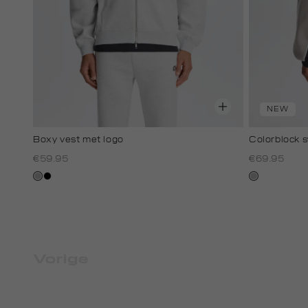
NEW
Boxy vest met logo
Colorblock 
€59.95
€69.95
grijs,
zwart
lichtgrijs
licht
melee
Vorige