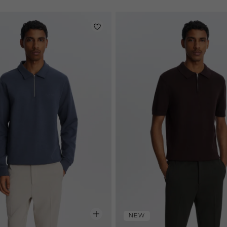
nacht
NEW