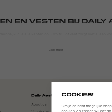
EN EN VESTEN BIJ DAILY
erobe, kun je alle kanten op. Zo'n trui of vest zorgt niet alleen v
e combineren. Elk seizoen is perfect voor het dragen van truien en 
r warme knitwear. Bovendien kunnen truien en vesten zowel casua
naar kantoor of een sportief vest voor bij een casual outfit, je vind
Lees meer
l. Lees hier meer over onze collectie truien en vesten per seizoen e
LE TRUIEN EN VESTEN
llen en vind je favoriete trui of vest. Populaire stylen zijn de klas
ieve model. We zetten de must-have truien en vesten voor je op ee
COOKIES!
Daily Aesthetikz
#1 De klassieke trui
About us
Om je de best mogelijke shop
g kan de klassieke trui altijd en overal. Als extra laag in een nett
cookies. Zo zorgen wij dat de
n
Vacatures