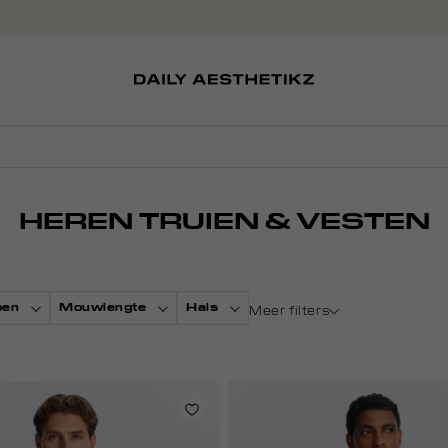
SOKKEN
TASSEN
D
SCHOENEN
PETTEN
HEREN TRUIEN & VESTEN
oen
Mouwlengte
Hals
Meer filters