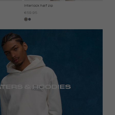
Interlock half zip
€59.95
klei
blauw,
steen
TERS & HOODIES