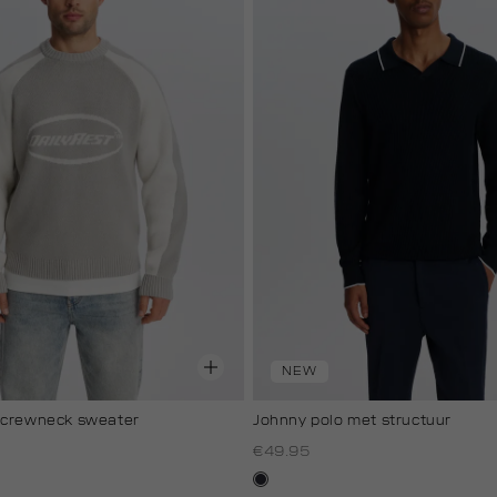
NEW
 crewneck sweater
Johnny polo met structuur
€49.95
blauw,