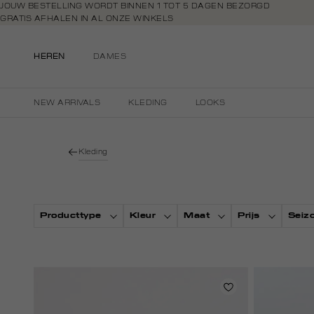
Navigeer
JOUW BESTELLING WORDT BINNEN 1 TOT 5 DAGEN BEZORGD
GRATIS AFHALEN IN AL ONZE WINKELS
direct naar
GRATIS RETOURNEREN BINNEN 14 DAGEN IN DE WINKEL
de
BETAAL ZOALS JIJ WILT: O.A. IDEAL, RIVERTY, APPLE PAY & CREDITCAR
hoofdinhoud
HEREN
DAMES
Open de
zoekbalk
Navigeer
NEW ARRIVALS
KLEDING
LOOKS
direct
naar de
footer
Kleding
Producttype
Kleur
Maat
Prijs
Seiz