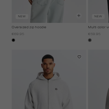
NEW
NEW
Oversized zip hoodie
Multi color v
€69.95
€59.95
zwart
donkergrijs