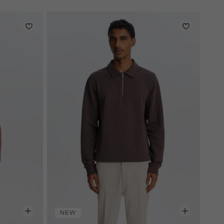
royal
donker
NEW