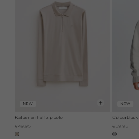
NEW
NEW
Katoenen half zip polo
Colourblock
€49.95
€59.95
kit,
lichtgrijs