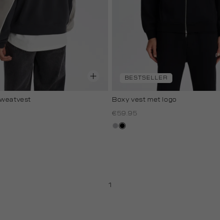
BESTSELLER
sweatvest
Boxy vest met logo
€59.95
grijs,
zwart
licht
melee
1