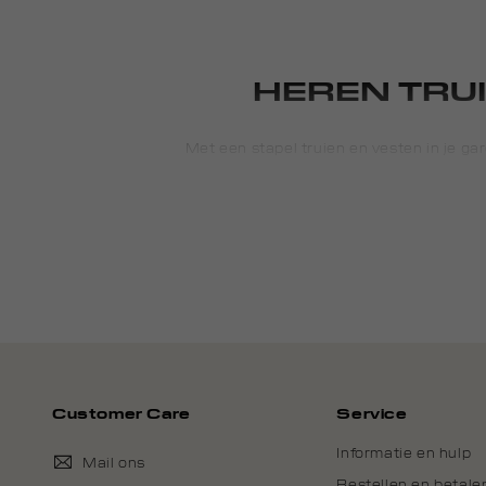
HEREN TRUI
Met een stapel truien en vesten in je gard
maar is ook een veelzijdig item om mee t
luchtige materialen en ga in de winter voo
op zoek bent naar een verfijnde trui voor 
past bij je wensen en stij
COMFORTABE
Shop bij Daily Aesthetikz verschillende mode
sport
Customer Care
Service
Informatie en hulp
Mail ons
Met een eenvoudige en tijdloze uitstralin
Bestellen en betale