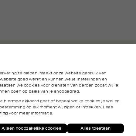
ervaring te bieden, maakt onze website gebruik van
 website goed werkt en kunnen we je instellingen en
aatsen we cookies voor diensten van derden zodat wij je
nnen doen op basis van je shopgedrag.
s je hiermee akkoord gaat of bepaal welke cookies je wel en
e toestemming op elk moment wijzigen of intrekken. Lees
ring
voor meer informatie.
Privacy- en cookieverklaring
Algemene Voorwaarden
Alleen noodzakelijke cookies
Alles toestaan
Neem