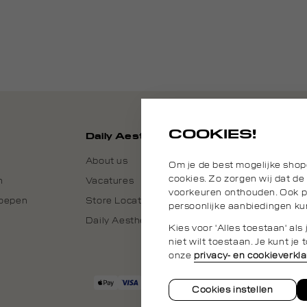
COOKIES!
Daily Aesthetikz
About us
Om je de best mogelijke shop
cookies. Zo zorgen wij dat de
n
Vacatures
voorkeuren onthouden. Ook pl
roepen
Store Locator
persoonlijke aanbiedingen ku
Daily Aesthetikz België
Kies voor 'Alles toestaan' al
niet wilt toestaan. Je kunt j
onze
privacy- en cookieverkla
Cookies instellen