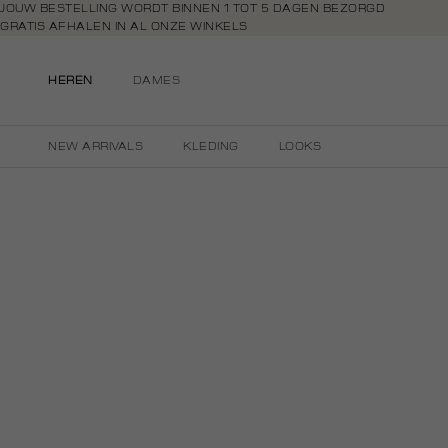
Navigeer
JOUW BESTELLING WORDT BINNEN 1 TOT 5 DAGEN BEZORGD
GRATIS AFHALEN IN AL ONZE WINKELS
direct naar
GRATIS RETOURNEREN BINNEN 14 DAGEN IN DE WINKEL
de
BETAAL ZOALS JIJ WILT: O.A. IDEAL, RIVERTY, APPLE PAY & CREDITCAR
hoofdinhoud
HEREN
DAMES
Open de
zoekbalk
Navigeer
NEW ARRIVALS
KLEDING
LOOKS
direct
naar de
footer