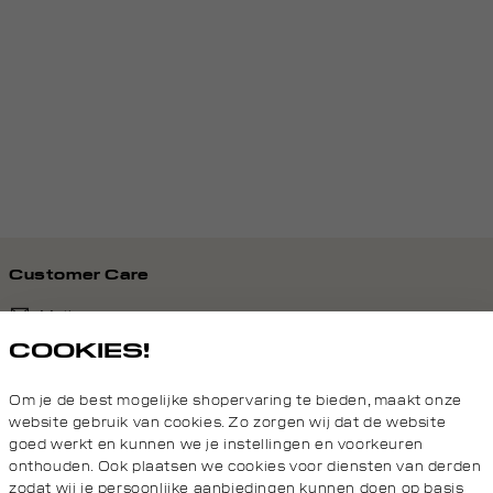
Customer Care
Mail ons
COOKIES!
020 - 3412 690
Om je de best mogelijke shopervaring te bieden, maakt onze
Van maandag t/m vrijdag van 8.30 uur tot 18.00 uur.
website gebruik van cookies. Zo zorgen wij dat de website
goed werkt en kunnen we je instellingen en voorkeuren
onthouden. Ook plaatsen we cookies voor diensten van derden
Service
zodat wij je persoonlijke aanbiedingen kunnen doen op basis