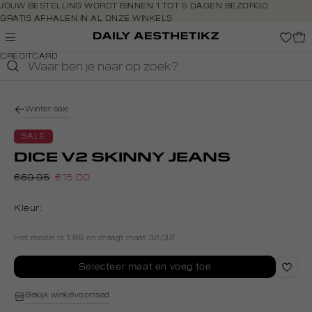
Navigeer
JOUW BESTELLING WORDT BINNEN 1 TOT 5 DAGEN BEZORGD
GRATIS AFHALEN IN AL ONZE WINKELS
direct naar
GRATIS RETOURNEREN BINNEN 14 DAGEN IN DE WINKEL
de
BETAAL ZOALS JIJ WILT: O.A. IDEAL, RIVERTY, APPLE PAY &
hoofdinhoud
CREDITCARD
Open de
zoekbalk
Navigeer
direct
Winter sale
naar de
footer
SALE
DICE V2 SKINNY JEANS
€69.95
€15.00
Kleur:
Het model is 1.86 en draagt maat 32/32
Selecteer maat en voeg toe
Bekijk winkelvoorraad