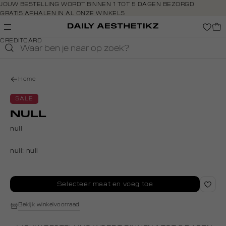
Navigeer
JOUW BESTELLING WORDT BINNEN 1 TOT 5 DAGEN BEZORGD
GRATIS AFHALEN IN AL ONZE WINKELS
direct naar
GRATIS RETOURNEREN BINNEN 14 DAGEN IN DE WINKEL
de
BETAAL ZOALS JIJ WILT: O.A. IDEAL, RIVERTY, APPLE PAY &
hoofdinhoud
CREDITCARD
Open de
zoekbalk
Navigeer
direct
Home
naar de
footer
SALE
NULL
null
null:
null
Selecteer maat en voeg toe
Bekijk winkelvoorraad