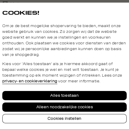
Mail ons
COOKIES!
020 - 3412 690
Om je de best mogelijke shopervaring te bieden, maakt onze
Van maandag t/m vrijdag van 8.30 uur tot 18.00 uur.
website gebruik van cookies. Zo zorgen wij dat de website
goed werkt en kunnen we je instellingen en voorkeuren
onthouden. Ook plaatsen we cookies voor diensten van derden
Service
zodat wij je persoonlijke aanbiedingen kunnen doen op basis
van je shopgedrag.
Daily Aesthetikz
Kies voor 'Alles toestaan' als je hiermee akkoord gaat of
bepaal welke cookies je wel en niet wilt toestaan. Je kunt je
toestemming op elk moment wijzigen of intrekken. Lees onze
privacy- en cookieverklaring
voor meer informatie.
Privacy- en cookieverklaring
Algemene Voorwaarden
Alles toestaan
Alleen noodzakelijke cookies
Cookies instellen
© 2026 Daily Aesthetikz Alle Rechten Voorbehouden
Neem
conta