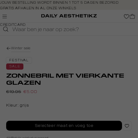
Navigeer
JOUW BESTELLING WORDT BINNEN 1 TOT 5 DAGEN BEZORGD
GRATIS AFHALEN IN AL ONZE WINKELS
direct naar
GRATIS RETOURNEREN BINNEN 14 DAGEN IN DE WINKEL
de
BETAAL ZOALS JIJ WILT: O.A. IDEAL, RIVERTY, APPLE PAY &
hoofdinhoud
CREDITCARD
Open de
zoekbalk
Navigeer
direct
Winter sale
naar de
footer
FESTIVAL
SALE
ZONNEBRIL MET VIERKANTE
GLAZEN
€19.95
€5.00
Kleur:
grijs
Selecteer maat en voeg toe