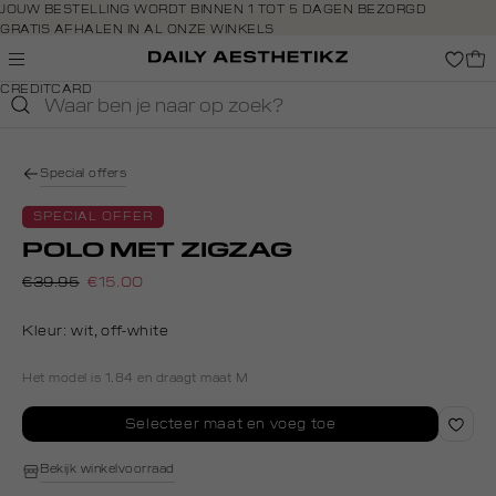
Navigeer
JOUW BESTELLING WORDT BINNEN 1 TOT 5 DAGEN BEZORGD
GRATIS AFHALEN IN AL ONZE WINKELS
direct naar
GRATIS RETOURNEREN BINNEN 14 DAGEN IN DE WINKEL
de
BETAAL ZOALS JIJ WILT: O.A. BANCONTACT, RIVERTY, APPLE PAY &
hoofdinhoud
CREDITCARD
Open de
zoekbalk
Navigeer
direct
Special offers
naar de
footer
SPECIAL OFFER
POLO MET ZIGZAG
€39.95
€15.00
Kleur:
wit, off-white
Het model is 1.84 en draagt maat M
Selecteer maat en voeg toe
Bekijk winkelvoorraad