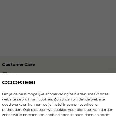
Customer Care
Mail ons
COOKIES!
020 - 3412 690
Om je de best mogelijke shopervaring te bieden, maakt onze
Van maandag t/m vrijdag van 8.30 uur tot 18.00 uur.
website gebruik van cookies. Zo zorgen wij dat de website
goed werkt en kunnen we je instellingen en voorkeuren
onthouden. Ook plaatsen we cookies voor diensten van derden
Service
zodat wij je persoonlijke aanbiedingen kunnen doen op basis