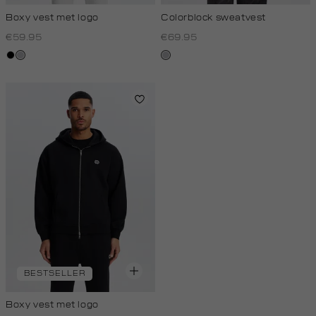
Boxy vest met logo
Colorblock sweatvest
€59.95
€69.95
zwart
grijs,
lichtgrijs
licht
melee
BESTSELLER
Boxy vest met logo