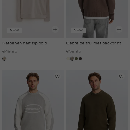
NEW
NEW
Katoenen half zip polo
Gebreide trui met backprint
€49.95
€59.95
kit,
wit,
taupe,
groen,
choco
donker
off-
dark
olijf
white