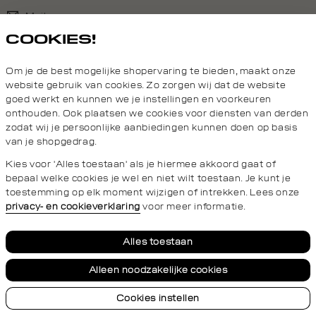
Mail ons
COOKIES!
020 - 3412 690
Om je de best mogelijke shopervaring te bieden, maakt onze
Van maandag t/m vrijdag van 8.30 uur tot 18.00 uur.
website gebruik van cookies. Zo zorgen wij dat de website
goed werkt en kunnen we je instellingen en voorkeuren
onthouden. Ook plaatsen we cookies voor diensten van derden
Service
zodat wij je persoonlijke aanbiedingen kunnen doen op basis
van je shopgedrag.
Wij zijn Daily Aesthetikz
Kies voor 'Alles toestaan' als je hiermee akkoord gaat of
bepaal welke cookies je wel en niet wilt toestaan. Je kunt je
toestemming op elk moment wijzigen of intrekken. Lees onze
privacy- en cookieverklaring
voor meer informatie.
Privacy- en cookieverklaring
Algemene Voorwaarden
Alles toestaan
Alleen noodzakelijke cookies
Cookies instellen
© 2026 Daily Aesthetikz Alle Rechten Voorbehouden