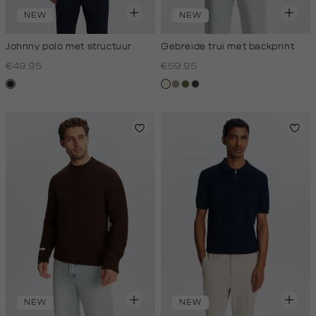
NEW
NEW
Johnny polo met structuur
Gebreide trui met backprint
€49.95
€59.95
blauw,
wit,
taupe,
groen,
choco
nacht
off-
dark
olijf
white
NEW
NEW