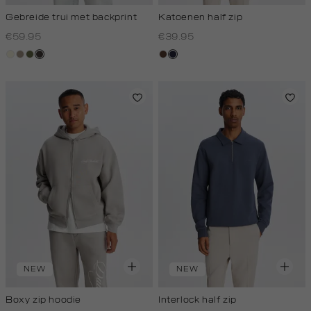
Gebreide trui met backprint
Katoenen half zip
€59.95
€39.95
wit,
taupe,
groen,
choco
donkerbruin
blauw,
off-
dark
olijf
royal
white
donker
NEW
NEW
Boxy zip hoodie
Interlock half zip