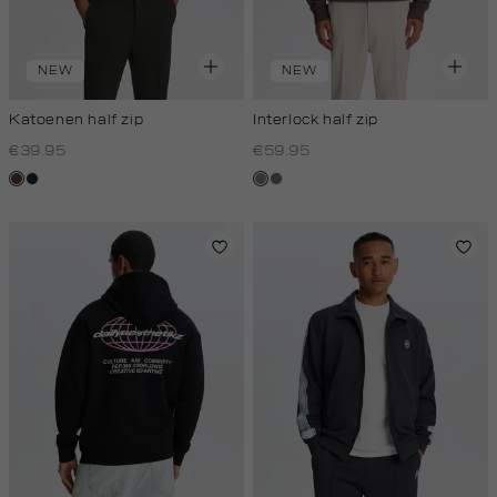
NEW
NEW
Katoenen half zip
Interlock half zip
€39.95
€59.95
donkerbruin
blauw,
klei
blauw,
royal
steen
donker