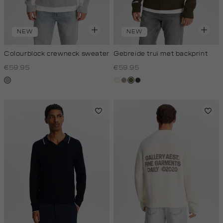
NEW
NEW
Colourblock crewneck sweater
Gebreide trui met backprint
€59.95
€59.95
lichtgrijs
wit,
taupe,
groen,
choco
off-
dark
olijf
white