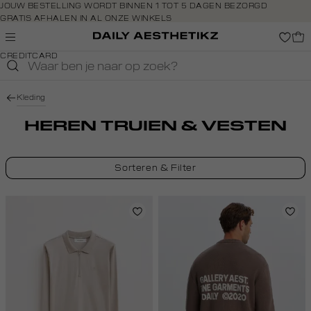
Navigeer
JOUW BESTELLING WORDT BINNEN 1 TOT 5 DAGEN BEZORGD
GRATIS AFHALEN IN AL ONZE WINKELS
direct naar
GRATIS RETOURNEREN BINNEN 14 DAGEN IN DE WINKEL
de
BETAAL ZOALS JIJ WILT: O.A. BANCONTACT, RIVERTY, APPLE PAY &
hoofdinhoud
CREDITCARD
Open de
zoekbalk
Navigeer
Kleding
direct
naar de
HEREN TRUIEN & VESTEN
footer
Sorteren & Filter