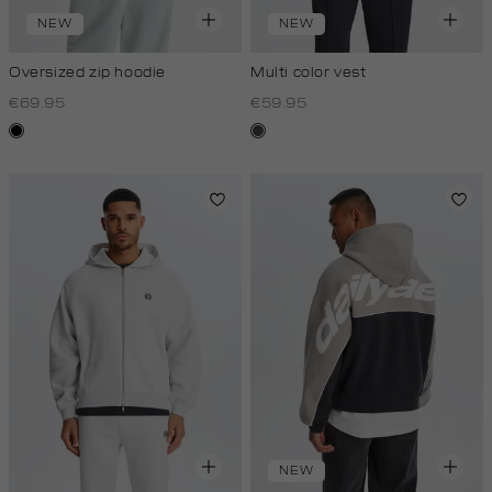
NEW
NEW
Oversized zip hoodie
Multi color vest
€69.95
€59.95
zwart
donkergrijs
NEW