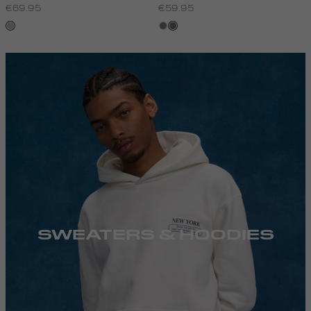
€69.95
€59.95
lichtgrijs
klei
blauw,
steen
clicks-
inlinebanner-
plp-
kleding-
shop-
broeken
SWEATERS & HOODIES