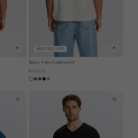
BESTSELLER
Boxy T-shirt met print
€35.00
creme,
bruin
donkergrijs
zwart
grijs,
licht
zilver