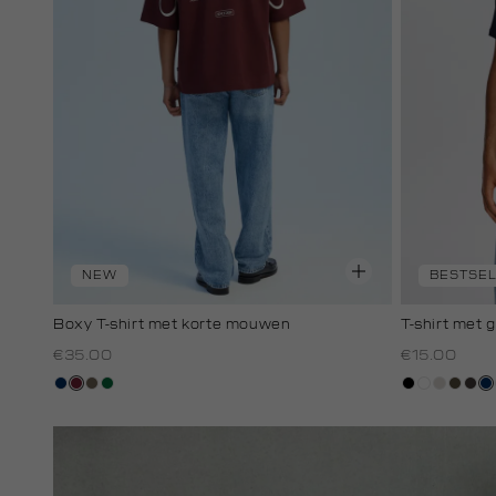
NEW
BESTSE
Boxy T-shirt met korte mouwen
T-shirt met 
€35.00
€15.00
donkerblauw
bordeaux
lichtbruin
donkergroen
zwart
wit
taupe,
donke
cho
d
light