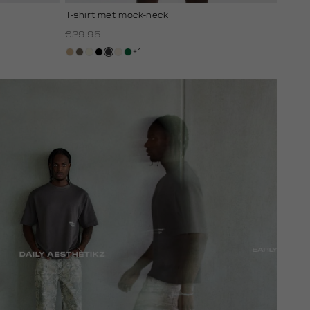
T-shirt met mock-neck
€29.95
+1
tan
lichtbruin
wit,
zwart
grijs,
kit,
donkergroen
off-
houtskool
licht
white