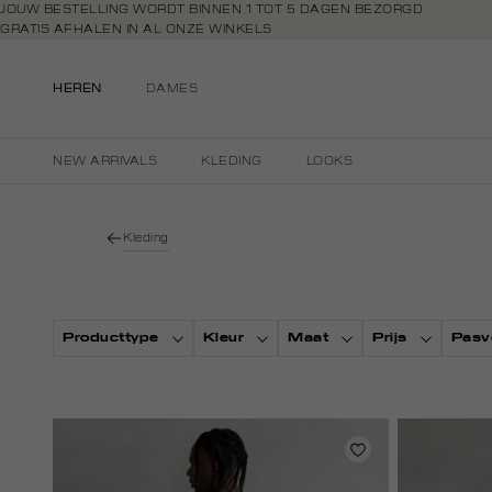
Navigeer
JOUW BESTELLING WORDT BINNEN 1 TOT 5 DAGEN BEZORGD
GRATIS AFHALEN IN AL ONZE WINKELS
direct naar
GRATIS RETOURNEREN BINNEN 14 DAGEN IN DE WINKEL
de
BETAAL ZOALS JIJ WILT: O.A. BANCONTACT, RIVERTY, APPLE PAY & CR
hoofdinhoud
HEREN
DAMES
Open de
zoekbalk
Navigeer
NEW ARRIVALS
KLEDING
LOOKS
direct
naar de
footer
Kleding
Producttype
Kleur
Maat
Prijs
Pasv