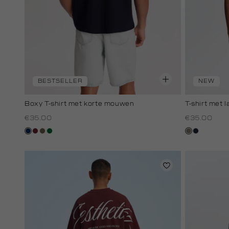
BESTSELLER
NEW
Boxy T-shirt met korte mouwen
T-shirt met l
€35.00
€35.00
donkerblauw
bordeaux
lichtbruin
donkergroen
klei
blauw,
royal
donker