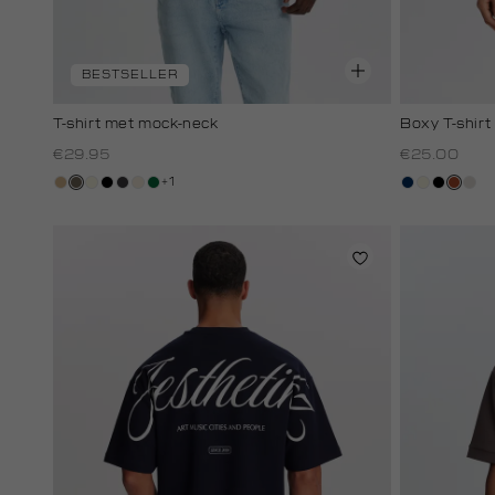
BESTSELLER
T-shirt met mock-neck
Boxy T-shirt
€29.95
€25.00
+1
tan
lichtbruin
wit,
zwart
grijs,
kit,
donkergroen
donkerblau
wit,
zwart
bruin
kit
off-
houtskool
licht
off-
white
white