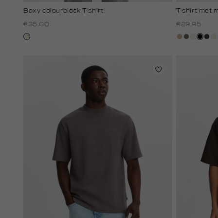
Boxy colourblock T-shirt
T-shirt met 
€35.00
€29.95
wit,
tan
lichtbruin
wit,
zwart
grijs
kit
off-
off-
hou
li
white
white