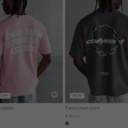
LLER
NEW
io 2020
T-shirt chain print
€35.00
lichtbruin