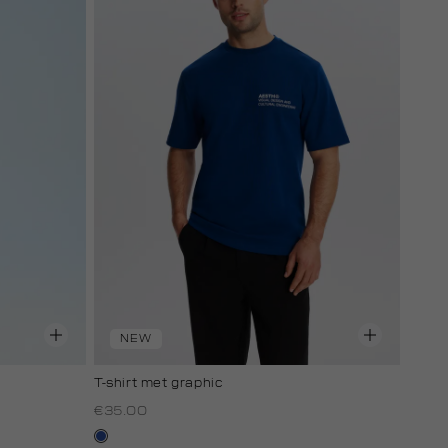
NEW
T-shirt met graphic
€35.00
kobaltblauw