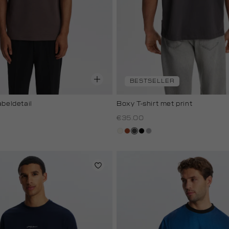
BESTSELLER
abeldetail
Boxy T-shirt met print
€35.00
creme,
bruin
donkergrijs
zwart
grijs,
licht
zilver