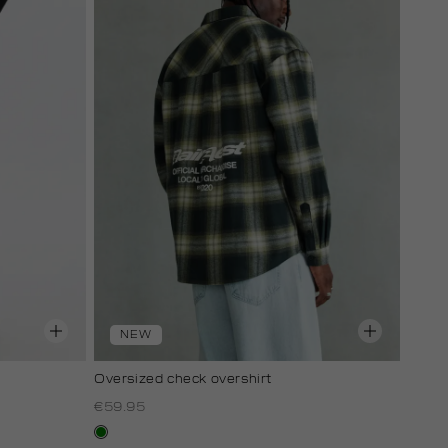
NEW
Oversized check overshirt
€59.95
groen