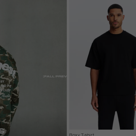
white
Boxy T-shirt