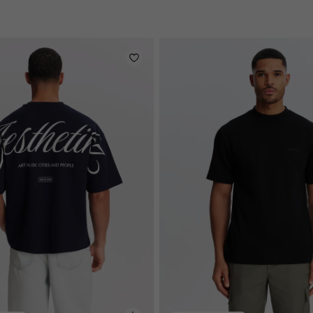
en
licht