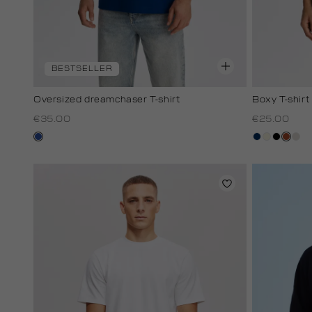
BESTSELLER
Oversized dreamchaser T-shirt
Boxy T-shirt
€35.00
€25.00
kobaltblauw
donkerblau
wit,
zwart
bruin
kit
off-
white