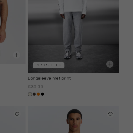
BESTSELLER
Longsleeve met print
€39.95
wit,
choco
oranje
zwart
off-
white