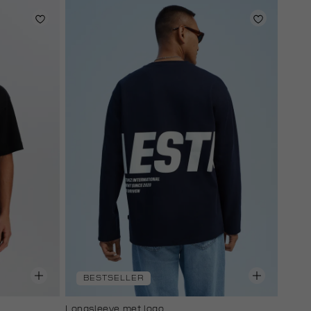
BESTSELLER
Longsleeve met logo