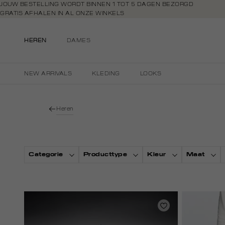
Navigeer
JOUW BESTELLING WORDT BINNEN 1 TOT 5 DAGEN BEZORGD
GRATIS AFHALEN IN AL ONZE WINKELS
direct naar
GRATIS RETOURNEREN BINNEN 14 DAGEN IN DE WINKEL
de
BETAAL ZOALS JIJ WILT: O.A. BANCONTACT, RIVERTY, APPLE PAY & CR
hoofdinhoud
HEREN
DAMES
Open de
zoekbalk
Navigeer
NEW ARRIVALS
KLEDING
LOOKS
direct
naar de
footer
Heren
Categorie
Producttype
Kleur
Maat