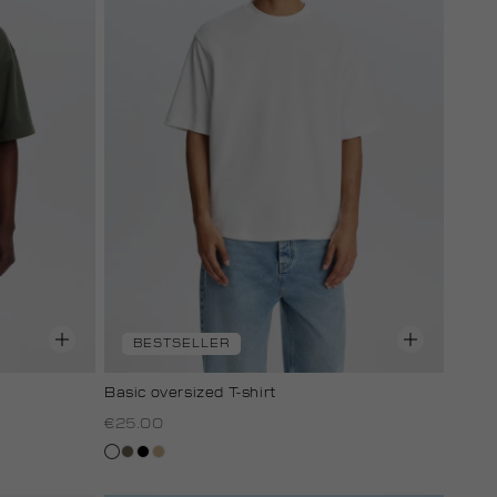
BESTSELLER
Basic oversized T-shirt
€25.00
wit
lichtbruin
zwart
tan