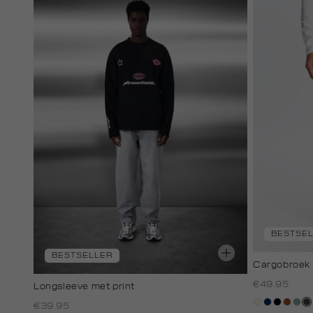
BESTSE
BESTSELLER
Cargobroek 
€49.95
Longsleeve met print
creme,
donkerbl
zwart
bruin
sali
an
€39.95