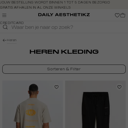
Navigeer
JOUW BESTELLING WORDT BINNEN 1 TOT 5 DAGEN BEZORGD
GRATIS AFHALEN IN AL ONZE WINKELS
direct naar
GRATIS RETOURNEREN BINNEN 14 DAGEN IN DE WINKEL
de
BETAAL ZOALS JIJ WILT: O.A. BANCONTACT, RIVERTY, APPLE PAY &
hoofdinhoud
CREDITCARD
Open de
zoekbalk
Navigeer
Heren
direct
naar de
HEREN KLEDING
footer
Sorteren & Filter