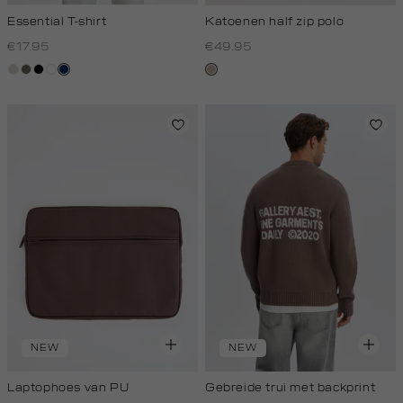
Essential T-shirt
Katoenen half zip polo
€17.95
€49.95
taupe,
lichtbruin
zwart
wit
donkerblauw
kit,
light
donker
NEW
NEW
Laptophoes van PU
Gebreide trui met backprint