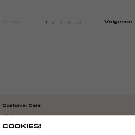
Vorige
Volgende
1
2
3
4
...
8
Customer Care
Mail ons
COOKIES!
020 - 3412 690