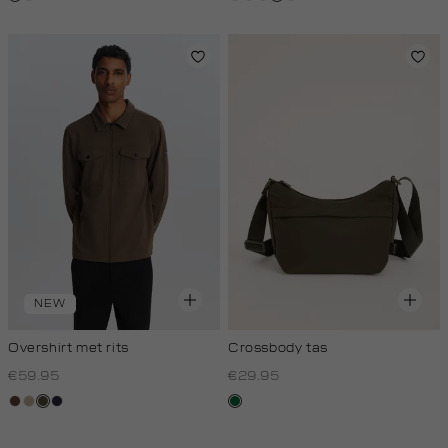
NEW
Overshirt met rits
Crossbody tas
€59.95
€29.95
donkerbruin
kit,
donkerkhaki
blauw,
donkergroen
donker
royal
donker