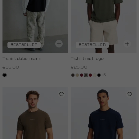
BESTSELLER
BESTSELLER
T-shirt dobermann
T-shirt met logo
€35.00
€25.00
+5
zwart
choco
lichtzand
bordeaux
bos,
rood,
wit,
zwart
midden
kers
off-
white