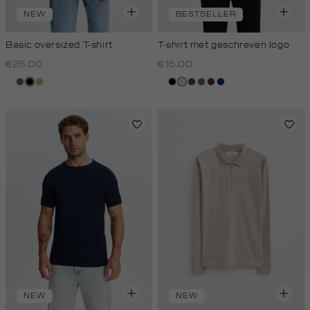
NEW
BESTSELLER
Basic oversized T-shirt
T-shirt met geschreven logo
€25.00
€15.00
wit
lichtbruin
zwart
tan
wit
zwart
taupe,
donkerkhaki
lichtbruin
choco
donkerblauw
light
NEW
NEW