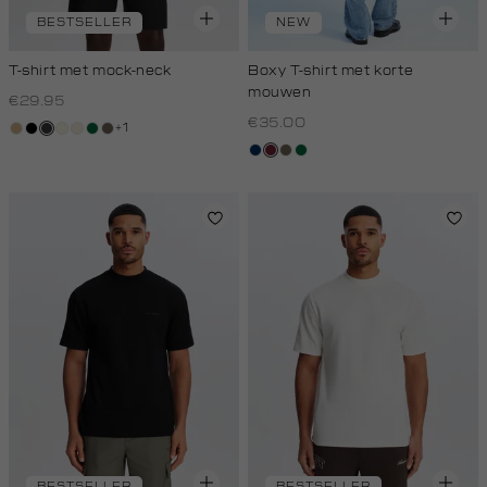
BESTSELLER
NEW
T-shirt met mock-neck
Boxy T-shirt met korte
mouwen
€29.95
€35.00
+1
tan
zwart
grijs,
wit,
kit,
donkergroen
lichtbruin
houtskool
off-
licht
donkerblauw
bordeaux
lichtbruin
donkergroen
white
BESTSELLER
BESTSELLER