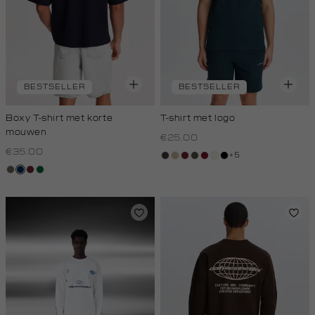
BESTSELLER
BESTSELLER
Boxy T-shirt met korte
T-shirt met logo
mouwen
€25.00
€35.00
+5
choco
lichtzand
bordeaux
bos,
rood,
wit,
zwart
lichtbruin
donkerblauw
bordeaux
donkergroen
midden
kers
off-
white