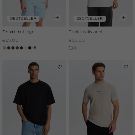
BESTSELLER
BESTSELLER
T-shirt met logo
T-shirt daily aest
€25.00
€35.00
+5
lichtzand
choco
bordeaux
bos,
rood,
wit,
zwart
wit
rose,
midden
kers
off-
baby
white