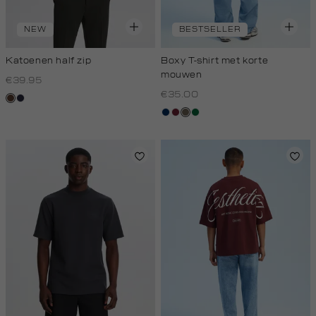
NEW
BESTSELLER
Katoenen half zip
Boxy T-shirt met korte
mouwen
€39.95
€35.00
donkerbruin
blauw,
royal
donkerblauw
bordeaux
lichtbruin
donkergroen
donker