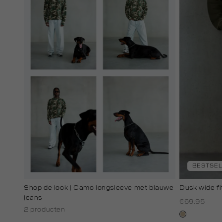
BESTSE
Shop de look | Camo longsleeve met blauwe
Dusk wide fi
jeans
€69.95
2 producten
lichtzand