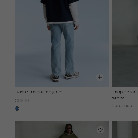
Dash straight leg jeans
Shop de look
denim
€69.95
1 producten
blauw,
used
middle