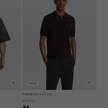
NEW
Katoenen half zip
€39.95