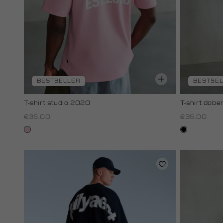
BESTSELLER
BESTSE
T-shirt studio 2020
T-shirt dob
€35.00
€35.00
rose,
zwart
baby