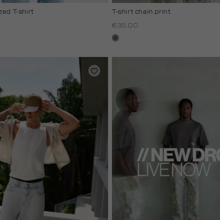
zed T-shirt
T-shirt chain print
€35.00
lichtbruin