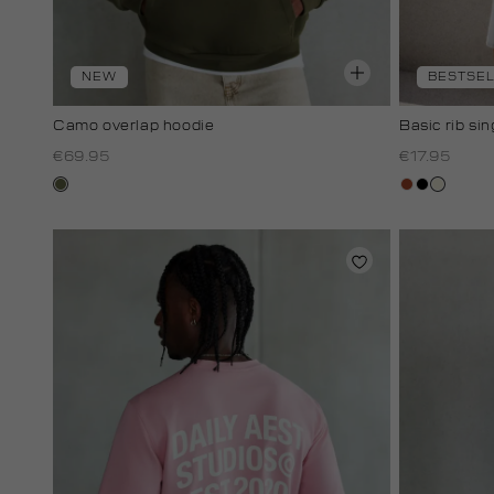
NEW
BESTSE
Camo overlap hoodie
Basic rib sin
€69.95
€17.95
groen,
bruin
zwart
wit,
olijf
off-
white