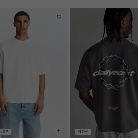
off-
white
LLER
NEW