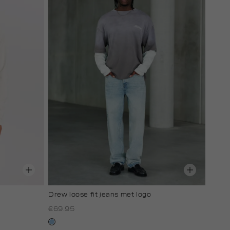
Drew loose fit jeans met logo
€69.95
lichtblauw