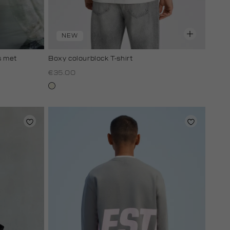
NEW
s met
Boxy colourblock T-shirt
€35.00
wit,
off-
white