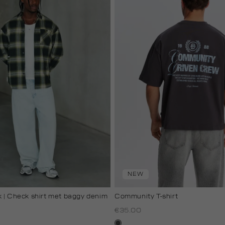
NEW
 | Check shirt met baggy denim
Community T-shirt
€35.00