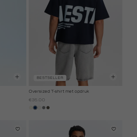
BESTSELLER
Oversized T-shirt met opdruk
€35.00
wit,
donkerblauw
creme,
middengrijs
bos,
off-
licht
midden
white