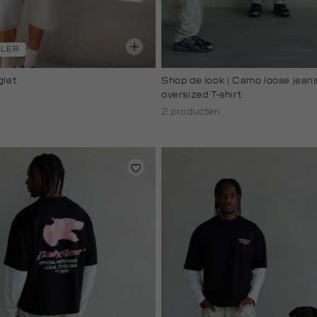
LLER
glet
Shop de look | Camo loose jean
oversized T-shirt
2 producten