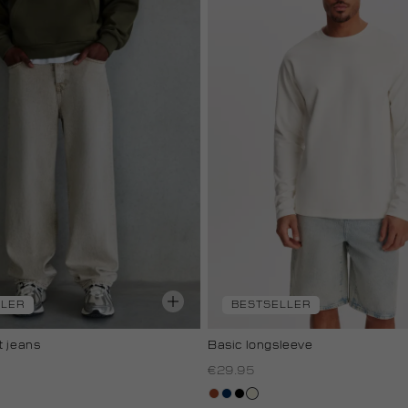
LLER
BESTSELLER
t jeans
Basic longsleeve
€29.95
bruin
donkerblauw
zwart
wit,