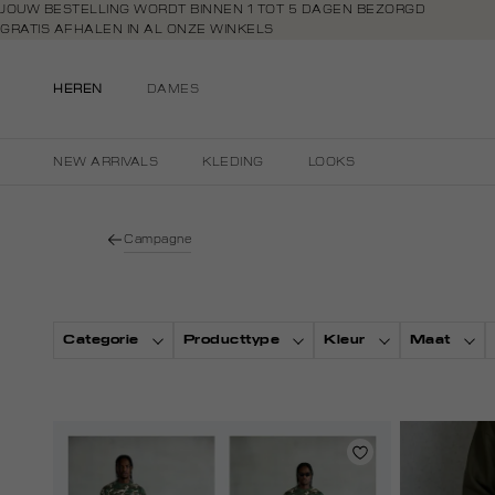
Navigeer
JOUW BESTELLING WORDT BINNEN 1 TOT 5 DAGEN BEZORGD
GRATIS AFHALEN IN AL ONZE WINKELS
direct naar
GRATIS RETOURNEREN BINNEN 14 DAGEN IN DE WINKEL
de
BETAAL ZOALS JIJ WILT: O.A. BANCONTACT, RIVERTY, APPLE PAY & CR
hoofdinhoud
HEREN
DAMES
Open de
zoekbalk
Navigeer
NEW ARRIVALS
KLEDING
LOOKS
direct
naar de
footer
Campagne
Categorie
Producttype
Kleur
Maat