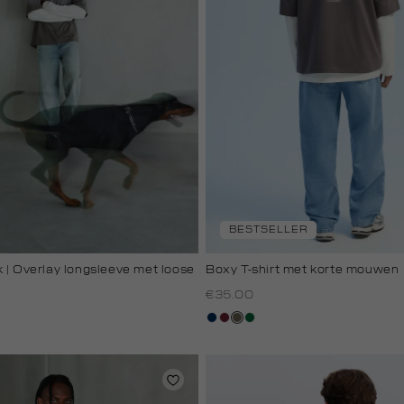
BESTSELLER
 | Overlay longsleeve met loose
Boxy T-shirt met korte mouwen
€35.00
donkerblauw
bordeaux
lichtbruin
donkergroen