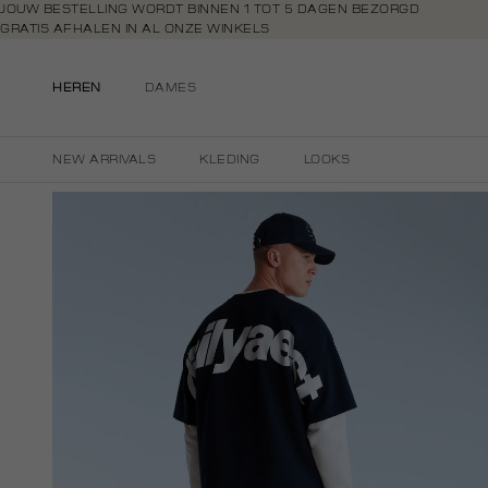
Navigeer
JOUW BESTELLING WORDT BINNEN 1 TOT 5 DAGEN BEZORGD
GRATIS AFHALEN IN AL ONZE WINKELS
direct naar
GRATIS RETOURNEREN BINNEN 14 DAGEN IN DE WINKEL
de
BETAAL ZOALS JIJ WILT: O.A. BANCONTACT, RIVERTY, APPLE PAY & CR
hoofdinhoud
HEREN
DAMES
Open de
zoekbalk
Navigeer
NEW ARRIVALS
KLEDING
LOOKS
direct
naar de
footer