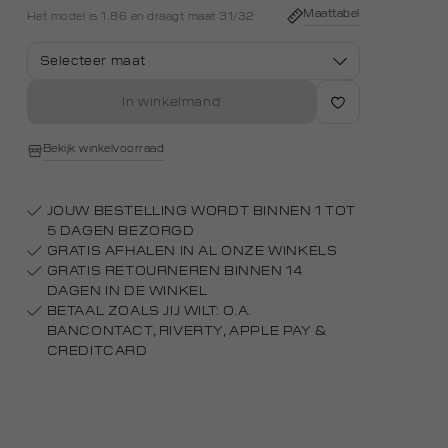
middle
Maattabel
Het model is 1.86 en draagt maat 31/32
Selecteer maat
In winkelmand
Bekijk winkelvoorraad
JOUW BESTELLING WORDT BINNEN 1 TOT
5 DAGEN BEZORGD
GRATIS AFHALEN IN AL ONZE WINKELS
GRATIS RETOURNEREN BINNEN 14
DAGEN IN DE WINKEL
BETAAL ZOALS JIJ WILT: O.A.
BANCONTACT, RIVERTY, APPLE PAY &
CREDITCARD