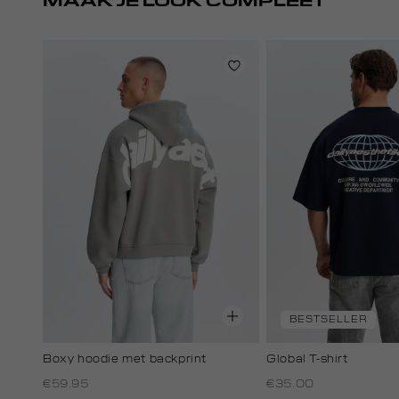
MAAK JE LOOK COMPLEET
BESTSELLER
Boxy hoodie met backprint
Global T-shirt
€59.95
€35.00