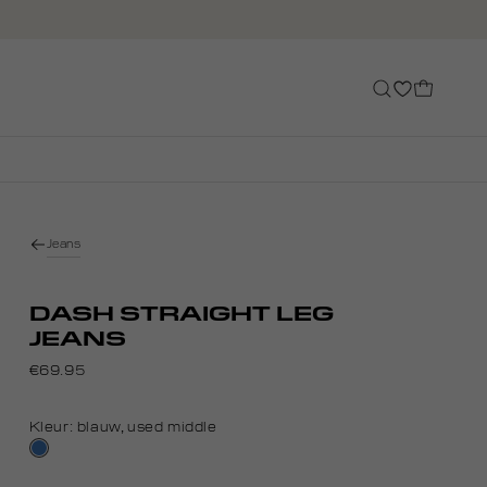
Jeans
DASH STRAIGHT LEG
JEANS
€69.95
Kleur:
blauw, used middle
blauw,
used