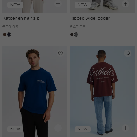
NEW
NEW
Katoenen half zip
Ribbed wide jogger
€39.95
€49.95
donkerbruin
blauw,
choco
middengrijs
royal
donker
NEW
NEW