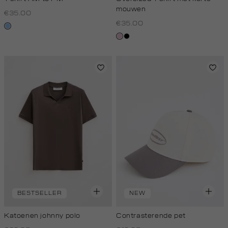
mouwen
€35.00
€35.00
fresh
blue
rose,
zwart
baby
BESTSELLER
NEW
Katoenen johnny polo
Contrasterende pet