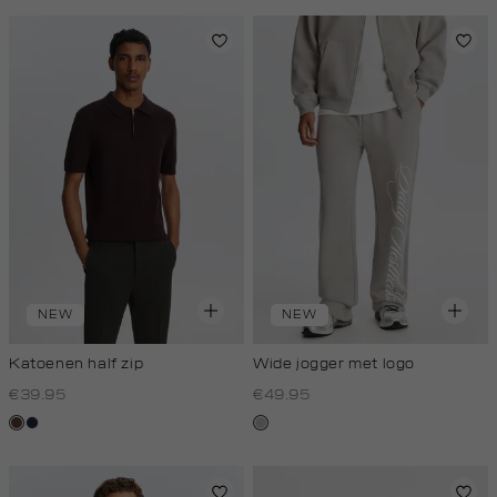
white
NEW
NEW
Katoenen half zip
Wide jogger met logo
€39.95
€49.95
donkerbruin
blauw,
lichtgrijs
royal
donker