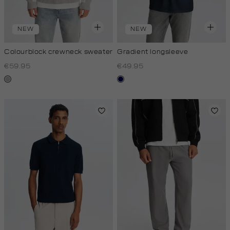
NEW
NEW
Colourblock crewneck sweater
Gradient longsleeve
€59.95
€49.95
lichtgrijs
blauw
zwart