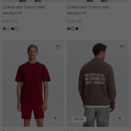
Oversized T-shirt met
Oversized T-shirt met
tekstprint
tekstprint
€35.00
€35.00
groen,
taupe,
grijs,
wit,
groen,
taupe,
grijs,
wit,
olijf
light
houtskool
off-
olijf
light
houtskool
off-
white
white
NEW