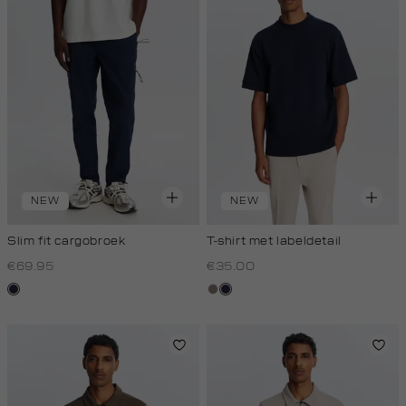
NEW
NEW
Slim fit cargobroek
T-shirt met labeldetail
€69.95
€35.00
blauw,
klei
blauw,
royal
royal
donker
donker