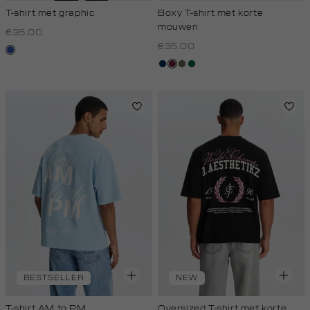
T-shirt met graphic
Boxy T-shirt met korte
mouwen
€35.00
€35.00
kobaltblauw
donkerblauw
bordeaux
lichtbruin
donkergroen
BESTSELLER
NEW
T-shirt AM to PM
Oversized T-shirt met korte