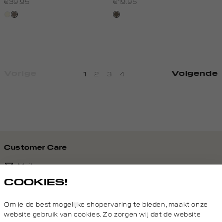
€39.95
€19.95
wit,
klei
middenbruin
off-
white
Vorige
Volgende
1
2
3
4
Customer Care
Mail ons
COOKIES!
020 - 3412 690
Om je de best mogelijke shopervaring te bieden, maakt onze
Van maandag t/m vrijdag van 8.30 uur tot 18.00 uur.
website gebruik van cookies. Zo zorgen wij dat de website