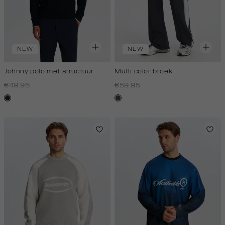
NEW
NEW
Johnny polo met structuur
Multi color broek
€49.95
€59.95
blauw,
donkergrijs
nacht