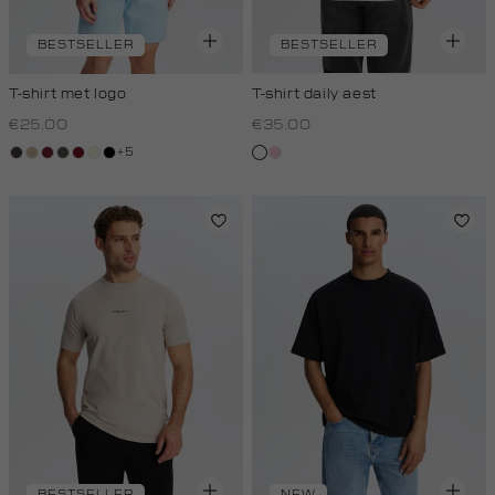
BESTSELLER
BESTSELLER
T-shirt met logo
T-shirt daily aest
€25.00
€35.00
+5
choco
lichtzand
bordeaux
bos,
rood,
wit,
zwart
wit
rose,
midden
kers
off-
baby
white
BESTSELLER
NEW