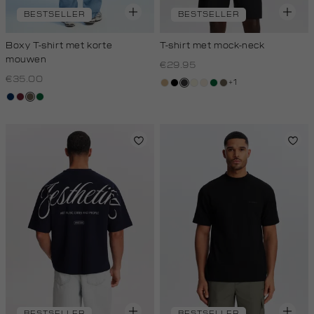
BESTSELLER
BESTSELLER
Boxy T-shirt met korte
T-shirt met mock-neck
mouwen
€29.95
€35.00
+1
tan
zwart
grijs,
wit,
kit,
donkergroen
lichtbruin
donkerblauw
bordeaux
lichtbruin
donkergroen
houtskool
off-
licht
white
BESTSELLER
BESTSELLER