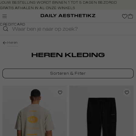
Navigeer
JOUW BESTELLING WORDT BINNEN 1 TOT 5 DAGEN BEZORGD
GRATIS AFHALEN IN AL ONZE WINKELS
direct naar
GRATIS RETOURNEREN BINNEN 14 DAGEN IN DE WINKEL
de
BETAAL ZOALS JIJ WILT: O.A. BANCONTACT, RIVERTY, APPLE PAY &
hoofdinhoud
CREDITCARD
Open de
zoekbalk
Navigeer
Heren
direct
naar de
HEREN KLEDING
footer
Sorteren & Filter