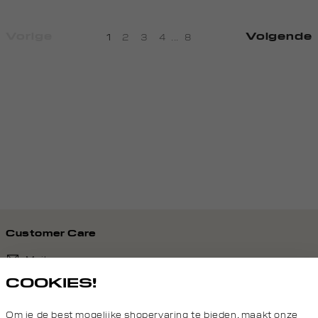
Vorige
Volgende
1
2
3
4
...
8
Customer Care
Mail ons
COOKIES!
020 - 3412 690
Om je de best mogelijke shopervaring te bieden, maakt onze