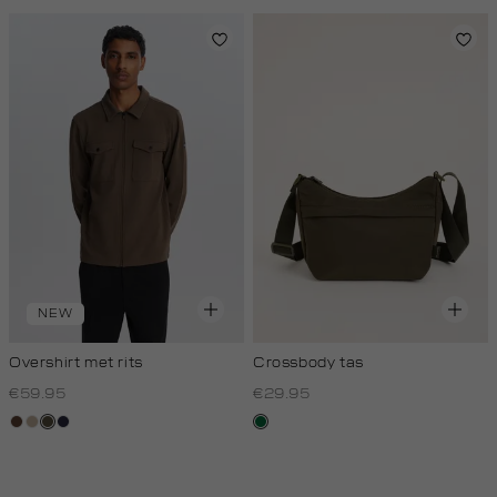
NEW
Overshirt met rits
Crossbody tas
€59.95
€29.95
donkerbruin
kit,
donkerkhaki
blauw,
donkergroen
donker
royal
donker