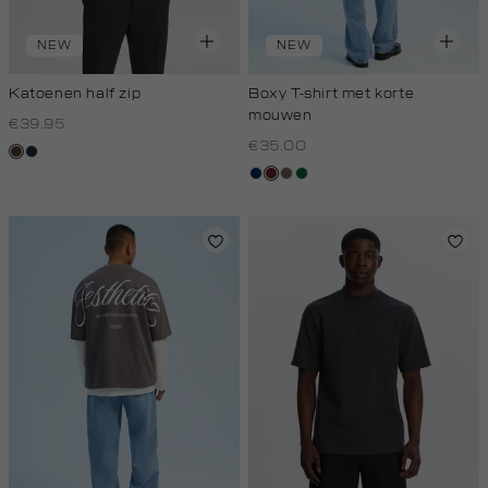
NEW
NEW
Katoenen half zip
Boxy T-shirt met korte
mouwen
€39.95
€35.00
donkerbruin
blauw,
royal
donkerblauw
bordeaux
lichtbruin
donkergroen
donker