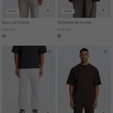
NEW
NEW
Boxy zip hoodie
Getailleerde blouse
€69.95
€49.95
lichtgrijs
meerkleurig