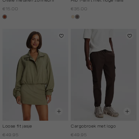
Ovale metalen zonnebril
Rib T-shirt met hoge hals
€15.00
€35.00
bruin
creme,
taupe
donker
Loose fit jasje
Cargobroek met logo
€49.95
€49.95