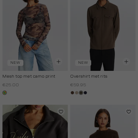
NEW
NEW
Mesh top met camo print
Overshirt met rits
€25.00
€59.95
meerkleurig
donkerbruin
kit,
donkerkhaki
blauw,
donker
royal
donker