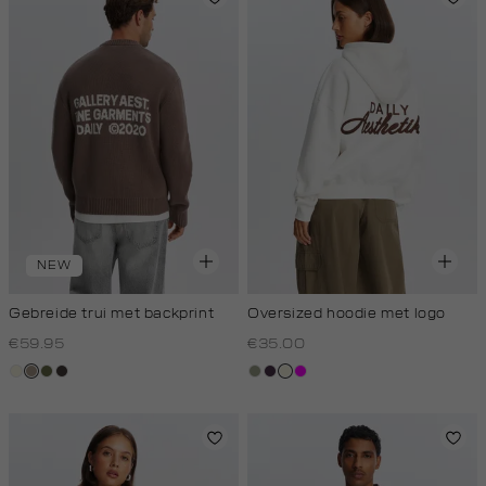
NEW
Gebreide trui met backprint
Oversized hoodie met logo
€59.95
€35.00
wit,
taupe,
groen,
choco
groen,
aubergine
wit,
rose
off-
dark
olijf
olijf,
off-
white
licht
white