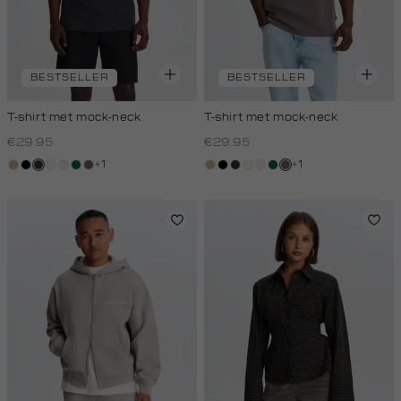
BESTSELLER
BESTSELLER
T-shirt met mock-neck
T-shirt met mock-neck
€29.95
€29.95
+1
+1
tan
zwart
grijs,
wit,
kit,
donkergroen
lichtbruin
tan
zwart
grijs,
wit,
kit,
donkergroen
lichtbruin
houtskool
off-
licht
houtskool
off-
licht
white
white