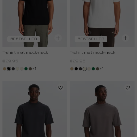
BESTSELLER
BESTSELLER
T-shirt met mock-neck
T-shirt met mock-neck
€29.95
€29.95
+1
+1
tan
zwart
grijs,
wit,
kit,
donkergroen
lichtbruin
tan
zwart
grijs,
wit,
kit,
donkergroen
lichtbruin
houtskool
off-
licht
houtskool
off-
licht
white
white