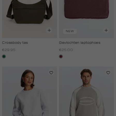
NEW
Crossbody tas
Gevlochten laptophoes
€29.95
€25.00
donkergroen
bordeaux