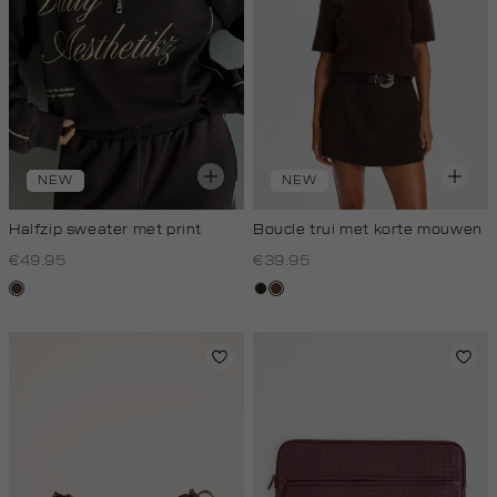
NEW
NEW
Halfzip sweater met print
Boucle trui met korte mouwen
€49.95
€39.95
donkerbruin
groen,
donkerbruin
olijf,
donker