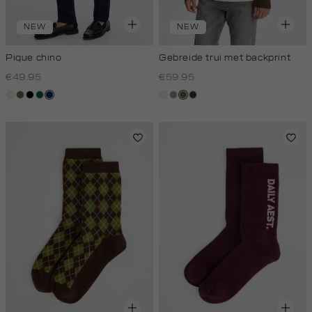
NEW
NEW
Pique chino
Gebreide trui met backprint
€49.95
€59.95
kit,
middenbruin
zwart
donkergroen
donkerblauw
wit,
taupe,
groen,
choco
licht
off-
dark
olijf
white