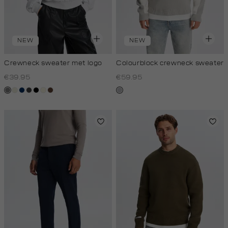
NEW
NEW
Crewneck sweater met logo
Colourblock crewneck sweater
€39.95
€59.95
grijs
Ivoor
donkerblauw
antraciet
zwart
wit,
donkerbruin
lichtgrijs
gemêleerd
wit
off-
white