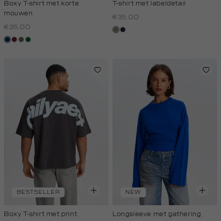
Boxy T-shirt met korte
T-shirt met labeldetail
mouwen
€35.00
€35.00
klei
blauw,
donkerblauw
bordeaux
lichtbruin
donkergroen
royal
donker
BESTSELLER
NEW
Boxy T-shirt met print
Longsleeve met gathering