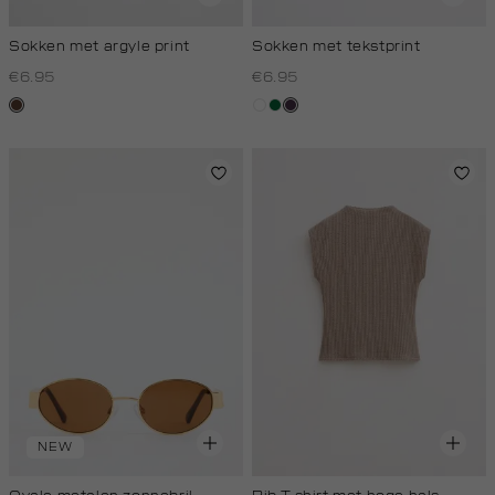
Sokken met argyle print
Sokken met tekstprint
€6.95
€6.95
donkerbruin
wit
donkergroen
aubergine
NEW