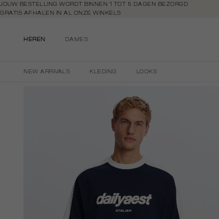
Navigeer
JOUW BESTELLING WORDT BINNEN 1 TOT 5 DAGEN BEZORGD
GRATIS AFHALEN IN AL ONZE WINKELS
direct naar
GRATIS RETOURNEREN BINNEN 14 DAGEN IN DE WINKEL
de
BETAAL ZOALS JIJ WILT: O.A. BANCONTACT, RIVERTY, APPLE PAY & CR
hoofdinhoud
HEREN
DAMES
Open de
zoekbalk
Navigeer
NEW ARRIVALS
KLEDING
LOOKS
direct
naar de
footer