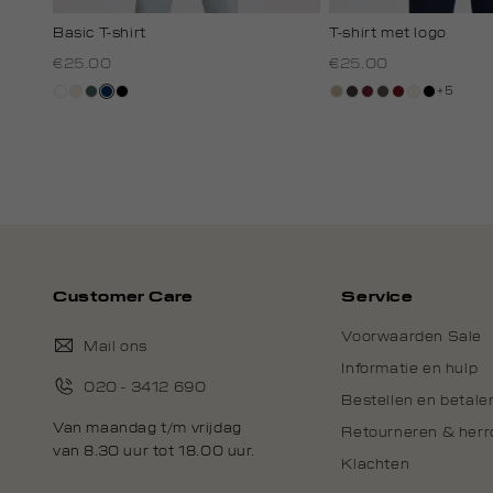
Basic T-shirt
T-shirt met logo
€25.00
€25.00
+5
wit
kit,
groen,
donkerblauw
zwart
lichtzand
choco
bordeaux
bos,
rood,
wit,
zwart
licht
grijs
midden
kers
off-
white
Customer Care
Service
Voorwaarden Sale
Mail ons
Informatie en hulp
020 - 3412 690
Bestellen en betale
Van maandag t/m vrijdag
Retourneren & her
van 8.30 uur tot 18.00 uur.
Klachten