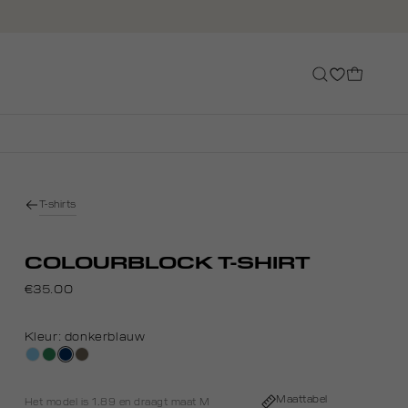
T-shirts
COLOURBLOCK T-SHIRT
€35.00
Kleur:
donkerblauw
blauw,
groen,
donkerblauw
lichtbruin
baby
college
Maattabel
Het model is 1.89 en draagt maat M