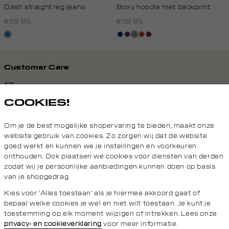
Dash straight leg jeans
Boxy hoodie met backprint
€69.95
€59.95
blauw,
donkerblauw
donkergrijs
middengrijs
bruin
bordeaux
used
middle
Customer Care
Mail ons
COOKIES!
020 - 3412 690
Om je de best mogelijke shopervaring te bieden, maakt onze
Van maandag t/m vrijdag van 8.30 uur tot 18.00 uur.
website gebruik van cookies. Zo zorgen wij dat de website
goed werkt en kunnen we je instellingen en voorkeuren
onthouden. Ook plaatsen we cookies voor diensten van derden
Service
zodat wij je persoonlijke aanbiedingen kunnen doen op basis
van je shopgedrag.
Wij zijn Daily Aesthetikz
Kies voor 'Alles toestaan' als je hiermee akkoord gaat of
bepaal welke cookies je wel en niet wilt toestaan. Je kunt je
toestemming op elk moment wijzigen of intrekken. Lees onze
privacy- en cookieverklaring
voor meer informatie.