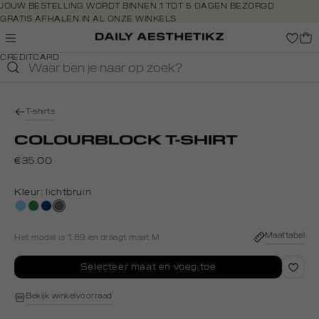
Navigeer
JOUW BESTELLING WORDT BINNEN 1 TOT 5 DAGEN BEZORGD
GRATIS AFHALEN IN AL ONZE WINKELS
direct naar
GRATIS RETOURNEREN BINNEN 14 DAGEN IN DE WINKEL
de
BETAAL ZOALS JIJ WILT: O.A. BANCONTACT, RIVERTY, APPLE PAY &
hoofdinhoud
CREDITCARD
Open de
zoekbalk
Navigeer
direct
T-shirts
naar de
footer
COLOURBLOCK T-SHIRT
€35.00
Kleur:
lichtbruin
blauw,
groen,
donkerblauw
lichtbruin
baby
college
Maattabel
Het model is 1.89 en draagt maat M
Selecteer maat en voeg toe
Bekijk winkelvoorraad