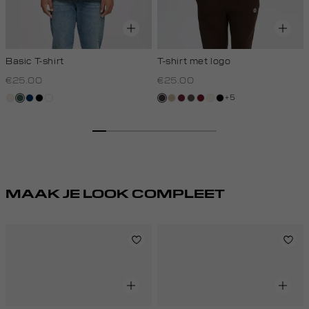
Basic T-shirt
T-shirt met logo
€25.00
€25.00
+5
kit,
groen,
donkerblauw
zwart
wit
choco
lichtzand
bordeaux
bos,
rood,
wit,
zwart
licht
grijs
midden
kers
off-
white
MAAK JE LOOK COMPLEET