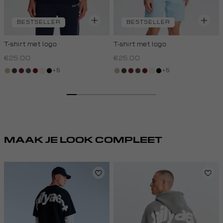
BESTSELLER
BESTSELLER
T-shirt met logo
T-shirt met logo
€25.00
€25.00
+5
+5
lichtzand
choco
bordeaux
bos,
rood,
wit,
zwart
lichtzand
choco
bordeaux
bos,
rood,
wit,
zwart
midden
kers
off-
midden
kers
off-
white
white
MAAK JE LOOK COMPLEET