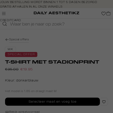
Navigeer
JOUW BESTELLING WORDT BINNEN 1 TOT 5 DAGEN BEZORGD
GRATIS AFHALEN IN AL ONZE WINKELS
direct naar
GRATIS RETOURNEREN BINNEN 14 DAGEN IN DE WINKEL
de
BETAAL ZOALS JIJ WILT: O.A. BANCONTACT, RIVERTY, APPLE PAY &
hoofdinhoud
CREDITCARD
Open de
zoekbalk
Navigeer
direct
Special offers
naar de
footer
WK
SPECIAL OFFER
T-SHIRT MET STADIONPRINT
€35.00
€19.95
Kleur:
donkerblauw
Het model is 1.85 en draagt maat M
Selecteer maat en voeg toe
Bekijk winkelvoorraad