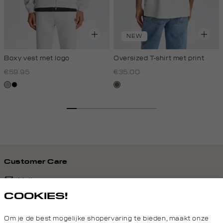
NEW
Boxy vest met logo
Oversized T-shirt met print
€59.95
€35.00
grijs,
zwart
lichtbruin
licht
melee
Customer Care
Mail ons
COOKIES!
020 - 3412 690
Om je de best mogelijke shopervaring te bieden, maakt onze