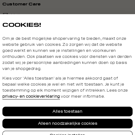
Customer Care
Mail ons
COOKIES!
020 - 3412 690
Om je de best mogelijke shopervaring te bieden, maakt onze
Van maandag t/m vrijdag van 8.30 uur tot 18.00 uur.
website gebruik van cookies. Zo zorgen wij dat de website
goed werkt en kunnen we je instellingen en voorkeuren
onthouden. Ook plaatsen we cookies voor diensten van derden
Service
zodat wij je persoonlijke aanbiedingen kunnen doen op basis
van je shopgedrag.
Wij zijn Daily Aesthetikz
Kies voor 'Alles toestaan' als je hiermee akkoord gaat of
bepaal welke cookies je wel en niet wilt toestaan. Je kunt je
toestemming op elk moment wijzigen of intrekken. Lees onze
privacy- en cookieverklaring
voor meer informatie.
Privacy- en cookieverklaring
Algemene Voorwaarden
Alles toestaan
Alleen noodzakelijke cookies