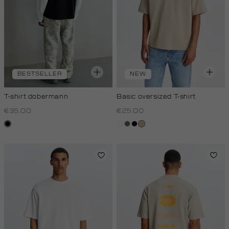
BESTSELLER
NEW
T-shirt dobermann
Basic oversized T-shirt
€35.00
€25.00
zwart
wit
lichtbruin
zwart
tan