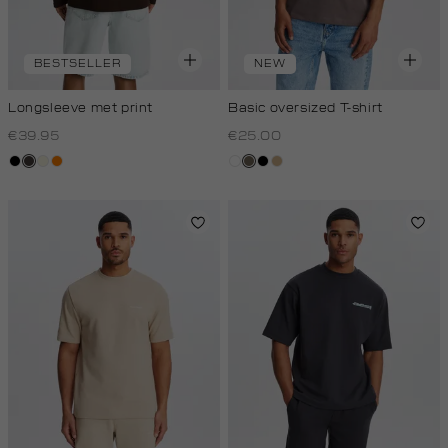
BESTSELLER
NEW
Longsleeve met print
Basic oversized T-shirt
€39.95
€25.00
zwart
choco
wit,
oranje
wit
lichtbruin
zwart
tan
off-
white