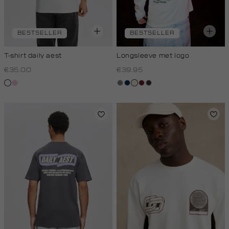
BESTSELLER
BESTSELLER
T-shirt daily aest
Longsleeve met logo
€35.00
€39.95
wit
rose,
middengrijs
donkerblauw
wit,
bordeaux
choco
baby
off-
white