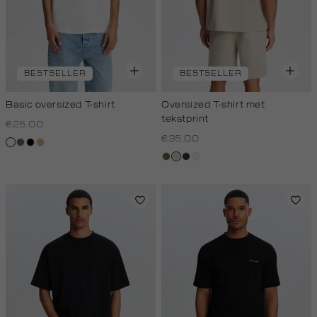
BESTSELLER
BESTSELLER
Basic oversized T-shirt
Oversized T-shirt met
tekstprint
€25.00
€35.00
wit
lichtbruin
zwart
tan
groen,
taupe,
grijs,
wit,
olijf
light
houtskool
off-
white