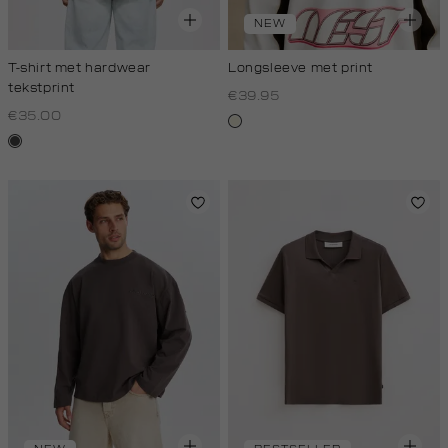
NEW
T-shirt met hardwear
Longsleeve met print
tekstprint
€39.95
€35.00
wit,
donkergrijs
off-
white