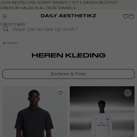
Navigeer
JOUW BESTELLING WORDT BINNEN 1 TOT 5 DAGEN BEZORGD
GRATIS AFHALEN IN AL ONZE WINKELS
direct naar
GRATIS RETOURNEREN BINNEN 14 DAGEN IN DE WINKEL
de
BETAAL ZOALS JIJ WILT: O.A. BANCONTACT, RIVERTY, APPLE PAY &
hoofdinhoud
CREDITCARD
Open de
zoekbalk
Navigeer
Heren
direct
naar de
HEREN KLEDING
footer
Sorteren & Filter