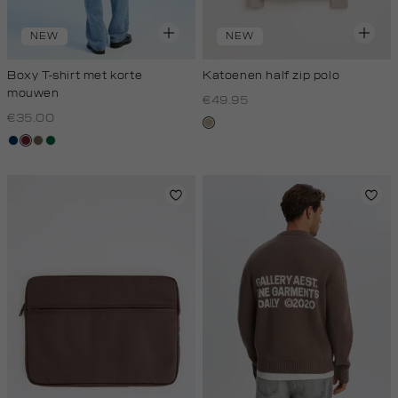
NEW
NEW
Boxy T-shirt met korte
Katoenen half zip polo
mouwen
€49.95
€35.00
kit,
donkerblauw
bordeaux
lichtbruin
donkergroen
donker