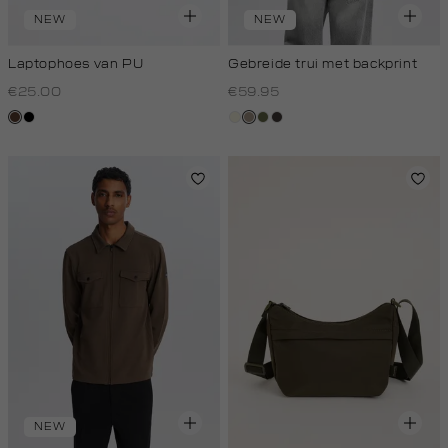
NEW
NEW
Laptophoes van PU
Gebreide trui met backprint
€25.00
€59.95
donkerbruin
zwart
wit,
taupe,
groen,
choco
off-
dark
olijf
white
NEW