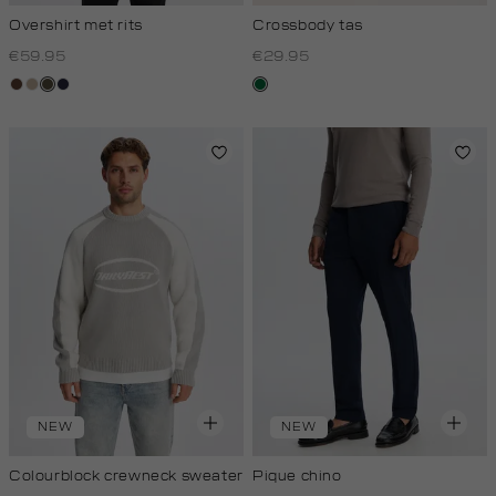
Overshirt met rits
Crossbody tas
€59.95
€29.95
donkerbruin
kit,
donkerkhaki
blauw,
donkergroen
donker
royal
donker
NEW
NEW
Colourblock crewneck sweater
Pique chino