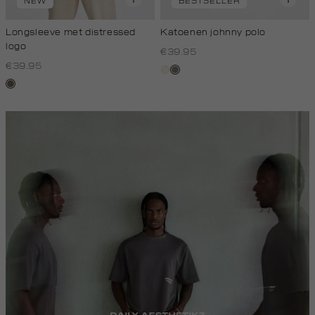
NEW
BESTSELLER
Longsleeve met distressed
Katoenen johnny polo
logo
€39.95
€39.95
wit,
klei
lichtbruin
off-
white