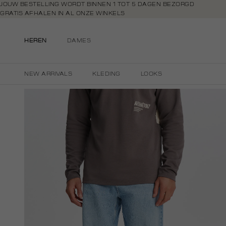
Navigeer
JOUW BESTELLING WORDT BINNEN 1 TOT 5 DAGEN BEZORGD
GRATIS AFHALEN IN AL ONZE WINKELS
direct naar
GRATIS RETOURNEREN BINNEN 14 DAGEN IN DE WINKEL
de
BETAAL ZOALS JIJ WILT: O.A. BANCONTACT, RIVERTY, APPLE PAY & CR
hoofdinhoud
HEREN
DAMES
Open de
zoekbalk
Navigeer
NEW ARRIVALS
KLEDING
LOOKS
direct
naar de
footer