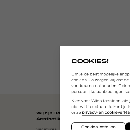
COOKIES!
Om je de best mogelijke shop
cookies. Zo zorgen wij dat de
voorkeuren onthouden. Ook pl
persoonlijke aanbiedingen ku
Kies voor 'Alles toestaan' al
niet wilt toestaan. Je kunt j
onze
privacy- en cookieverkla
Wij zijn Daily
Aesthetikz
Cookies instellen
Vacatures