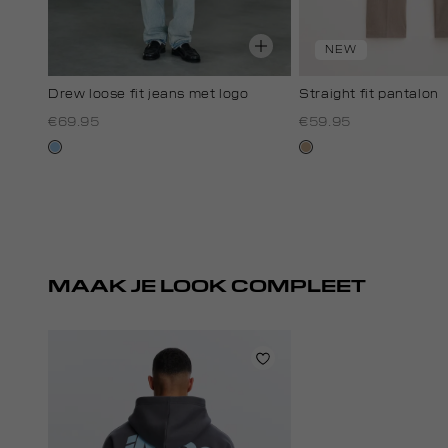
NEW
Drew loose fit jeans met logo
Straight fit pantalon
€69.95
€59.95
lichtblauw
zand
gemêleerd
MAAK JE LOOK COMPLEET