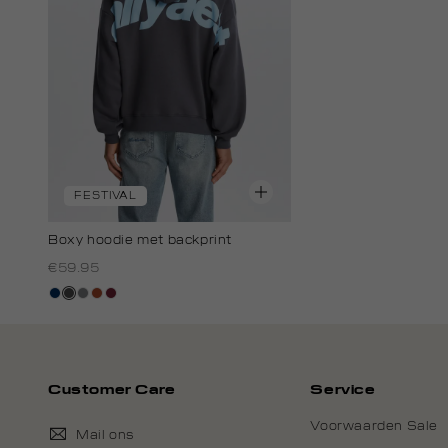
FESTIVAL
Boxy hoodie met backprint
€59.95
donkerblauw
donkergrijs
middengrijs
bruin
bordeaux
Customer Care
Service
Voorwaarden Sale
Mail ons