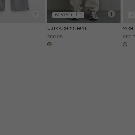
BESTSELLER
N
Dusk wide fit jeans
Wide 
€69.95
€59.
lichtzand
grijs,
used
light