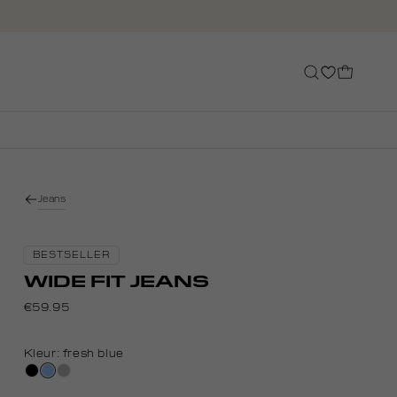
Jeans
BESTSELLER
WIDE FIT JEANS
€59.95
Kleur:
fresh blue
zwart,
fresh
grijs,
used
blue
used