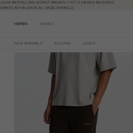
Navigeer
JOUW BESTELLING WORDT BINNEN 1 TOT 5 DAGEN BEZORGD
GRATIS AFHALEN IN AL ONZE WINKELS
direct naar
GRATIS RETOURNEREN BINNEN 14 DAGEN IN DE WINKEL
de
BETAAL ZOALS JIJ WILT: O.A. BANCONTACT, RIVERTY, APPLE PAY & CR
hoofdinhoud
HEREN
DAMES
Open de
zoekbalk
Navigeer
NEW ARRIVALS
KLEDING
LOOKS
direct
naar de
footer