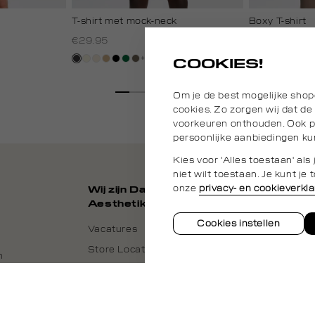
T-shirt met mock-neck
Boxy T-shirt
€29.95
€25.00
+1
grijs,
wit,
kit,
tan
zwart
donkergroen
lichtbruin
donkerblauw
wit,
zwart
bruin
kit
COOKIES!
houtskool
off-
licht
off-
white
white
Om je de best mogelijke shop
cookies. Zo zorgen wij dat de
voorkeuren onthouden. Ook pl
persoonlijke aanbiedingen ku
Kies voor 'Alles toestaan' al
niet wilt toestaan. Je kunt j
onze
privacy- en cookieverkla
Wij zijn Daily
Aesthetikz
Cookies instellen
Vacatures
Store Locator
n
Daily Aesthetikz Nederland
roepen