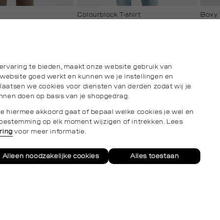
Colourblock T-shirt
Boxy 
€35.00
€35.
blauw,
groen,
donkerblauw
lichtbruin
creme
bru
d
baby
college
licht
ervaring te bieden, maakt onze website gebruik van
 website goed werkt en kunnen we je instellingen en
aatsen we cookies voor diensten van derden zodat wij je
nnen doen op basis van je shopgedrag.
s je hiermee akkoord gaat of bepaal welke cookies je wel en
e toestemming op elk moment wijzigen of intrekken. Lees
ring
voor meer informatie.
Alleen noodzakelijke cookies
Alles toestaan