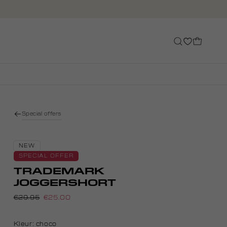
Special offers
NEW
SPECIAL OFFER
TRADEMARK
JOGGERSHORT
€29.95
€25.00
Kleur:
choco