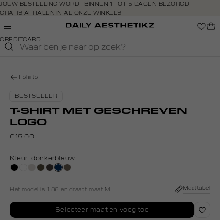
Navigeer
JOUW BESTELLING WORDT BINNEN 1 TOT 5 DAGEN BEZORGD
GRATIS AFHALEN IN AL ONZE WINKELS
direct naar
GRATIS RETOURNEREN BINNEN 14 DAGEN IN DE WINKEL
de
BETAAL ZOALS JIJ WILT: O.A. BANCONTACT, RIVERTY, APPLE PAY &
hoofdinhoud
CREDITCARD
Open de
zoekbalk
Navigeer
direct
T-shirts
naar de
footer
BESTSELLER
T-SHIRT MET GESCHREVEN
LOGO
€15.00
Kleur:
donkerblauw
zwart
wit
taupe,
donkerkhaki
choco
donkerblauw
lichtbruin
light
Maattabel
Het model is 1.86 en draagt maat M
Selecteer maat en voeg toe